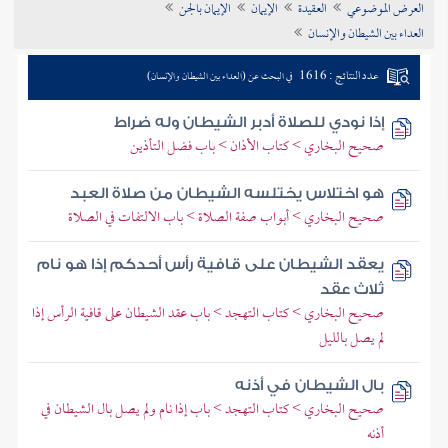
العرض الموضوعي
العقيدة
الإيمان
الإيمان بالجن
تراجم الأعلام
العداء بين الشيطان والإنسان
عدد النتائج : 1616
في البحث عن (العداء بين الشيطان والإنسان)
إذا نودي للصلاة أدبر الشيطان وله ضراط
صحيح البخاري > كتاب الأذان > باب فضل التأذين
هو اختلاس يختلسه الشيطان من صلاة العبد
صحيح البخاري > أبواب صفة الصلاة > باب الالتفات في الصلاة
يعقد الشيطان على قافية رأس أحدكم إذا هو نام
ثلاث عقد
صحيح البخاري > كتاب التهجد > باب عقد الشيطان على قافية الرأس إذا
لم يصل بالليل
بال الشيطان في أذنه
صحيح البخاري > كتاب التهجد > باب إذا نام ولم يصل بال الشيطان في
أذنه