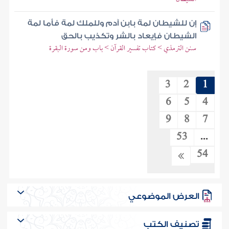
إن للشيطان لمة بابن آدم وللملك لمة فأما لمة
الشيطان فإيعاد بالشر وتكذيب بالحق
سنن الترمذي > كتاب تفسير القرآن > باب ومن سورة البقرة
3
2
1
6
5
4
9
8
7
53
...
54
العرض الموضوعي
تصنيف الكتب