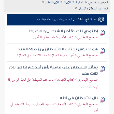
العرض الموضوعي
العقيدة
الإيمان
الإيمان بالجن
تراجم الأعلام
العداء بين الشيطان والإنسان
عدد النتائج : 1616
في البحث عن (العداء بين الشيطان والإنسان)
إذا نودي للصلاة أدبر الشيطان وله ضراط
صحيح البخاري > كتاب الأذان > باب فضل التأذين
هو اختلاس يختلسه الشيطان من صلاة العبد
صحيح البخاري > أبواب صفة الصلاة > باب الالتفات في الصلاة
يعقد الشيطان على قافية رأس أحدكم إذا هو نام
ثلاث عقد
صحيح البخاري > كتاب التهجد > باب عقد الشيطان على قافية الرأس إذا
لم يصل بالليل
بال الشيطان في أذنه
صحيح البخاري > كتاب التهجد > باب إذا نام ولم يصل بال الشيطان في
أذنه