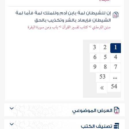
إن للشيطان لمة بابن آدم وللملك لمة فأما لمة
الشيطان فإيعاد بالشر وتكذيب بالحق
سنن الترمذي > كتاب تفسير القرآن > باب ومن سورة البقرة
3
2
1
6
5
4
9
8
7
53
...
54
العرض الموضوعي
تصنيف الكتب