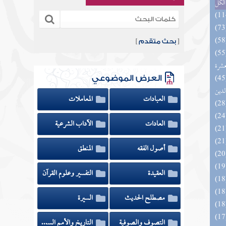
الكل
[
بحث متقدم
]
المهرة بالفوائد المبتكرة من أطراف
عشرة
 السادة المتقين بشرح إحياء علوم
العرض الموضوعي
لدين
العبادات
المعاملات
العادات
الآداب الشرعية
أصول الفقه
المنطق
العقيدة
التفسير وعلوم القرآن
مصطلح الحديث
السيرة
التصوف والصوفية
التاريخ والأمم السابقة