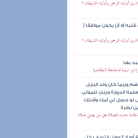
ين أولياء الرحمن وأولياء الشيطان >
قلبه إلا أن يكون موافقا [
ين أولياء الرحمن وأولياء الشيطان >
بد بها
ابن تيمية لدجاجلة البطائحية
اهم وربما كان ولد الرجل
لمه الدروزة وينذر للموتى
ل لو حصل لي أمك وأختك
ين نظرة
إقامة حدود الصلاة على من يصلي صلاة
 أم لا ؟ وهل انتساب كل