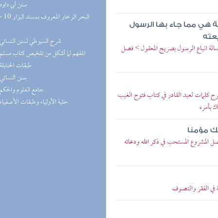
(8) سنن أبي داود
ة هي مما جاء بها الرسول
عته
(8) شرح السيوطي لسنن النسائي
الة اتباع الرسول بصريح المعقول > فصل
(7) المفهم لما أشكل من تلخيص كتاب مسلم
(7) طبقات الحنابلة
(7) سنن النسائي
(7) جامع العلوم والحكم
 كلمات لعبد القادر في كتاب فتوح الغيب
(6) حلية الأولياء وطبقات الأصفياء
ك بأمره
لك مؤمنا
 المشروع المستحب في ذكر الله ودعائه
في الفقر والتصوف