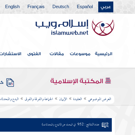
عربي
Español
Deutsch
Français
English
الرئيسية
موسوعات
مقالات
الفتوى
الاستشارات
المكتبة الإسلامية
كتب
العرض الموضوعي
العقيدة
الإيمان
الجماعة والفرقة والفرق
البدع والمحدثا
عدد النتائج : 952
في البحث عن (البدع والمحدثات)