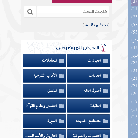
الكل
[
بحث متقدم
]
المهرة بالفوائد المبتكرة من أطراف
عشرة
 السادة المتقين بشرح إحياء علوم
العرض الموضوعي
لدين
العبادات
المعاملات
العادات
الآداب الشرعية
أصول الفقه
المنطق
العقيدة
التفسير وعلوم القرآن
مصطلح الحديث
السيرة
التصوف والصوفية
التاريخ والأمم السابقة