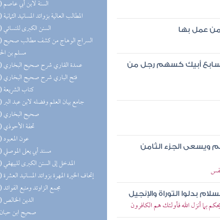
(16) السنة لابن أبي عاصم
(14) المطالب العالية بزوائد المسانيد الثمانية
(14) السنن الكبرى للنسائي
من عمل بها
(13) السر
مسلم بن ال
(13) عمدة القاري شرح صحيح البخاري
لسابع أبيك كسهم رجل من
(13) فتح الباري شرح صحيح البخاري
(13) كتاب الشريعة
(12) جامع بيان العلم وفضله لابن عبد البر
(12) صحيح البخاري
(11) تحفة الأحوذي
(11) عون المعبود
 ويسعى الجزء الثامن
(11) مسند أبي يعلى الموصلي
(11) المدخل إلى السنن الكبرى للبيهقي
نفس
(10) إتحاف الخيرة المهرة بزوائد المسانيد العشرة
(10) مجمع الزاوئد ومنبع الفوائد
ام بدلوا التوراة والإنجيل
(10) الدين الخالص
م بما أنزل الله فأولئك هم الكافرون
(9) صحيح ابن حبان