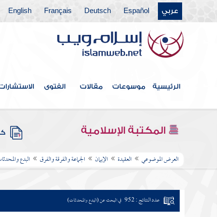
عربي
Español
Deutsch
Français
English
الرئيسية
موسوعات
مقالات
الفتوى
الاستشارات
المكتبة الإسلامية
كتب
العرض الموضوعي
العقيدة
الإيمان
الجماعة والفرقة والفرق
البدع والمحدثا
عدد النتائج : 952
في البحث عن (البدع والمحدثات)