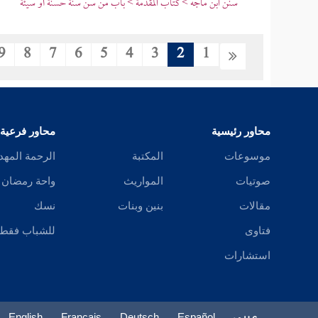
سنن ابن ماجه > كتاب المقدمة > باب من سن سنة حسنة أو سيئة
9
8
7
6
5
4
3
2
1
محاور رئيسية
محاور فرعية
موسوعات
المكتبة
الرحمة المهد
صوتيات
المواريث
واحة رمضان
مقالات
بنين وبنات
نسك
فتاوى
للشباب فقط
استشارات