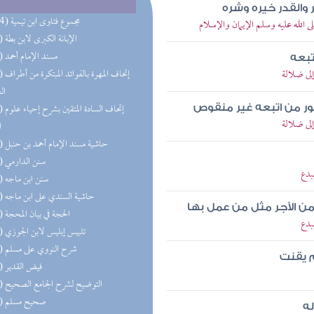
ر والقدر خيره وشره
(114) مجموع فتاوى ابن تيمية
لله عليه وسلم الإيمان والإسلام
(73) الإبانة الكبرى لابن بطة
(58) مسند الإمام أحمد
تبعه
لى ضلالة
(55) إتحاف 
ال
(45) إتحاف
ور من اتبعه غير منقوص
لى ضلالة
ا
(28) حاشية مسند الإمام أحمد بن حنبل
(24) سنن الدارمي
بدع
(21) سنن ابن ماجه
(21) حاشية السندي على ابن ماجه
ن الأجر مثل من عمل بها
(20) الحجة في بيان المحجة
بدع
(19) تلبيس إبليس لابن الجوزي
(18) شرح النووي على مسلم
 يقنت
(18) فيض القدير
(18) التوضيح لشرح الجامع الصحيح
(17) صحيح مسلم
له