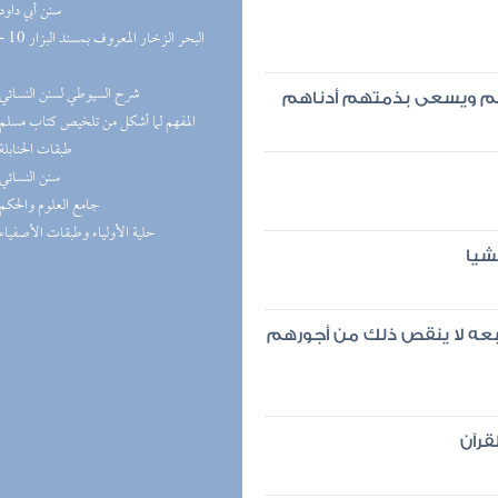
(8) سنن أبي داود
(8) شرح السيوطي لسنن النسائي
هم ويسعى بذمتهم أدناهم
(7) المفهم لما أشكل من تلخيص كتاب مسلم
(7) طبقات الحنابلة
(7) سنن النسائي
(7) جامع العلوم والحكم
(6) حلية الأولياء وطبقات الأصفياء
شيا
تبعه لا ينقص ذلك من أجورهم
قرآن