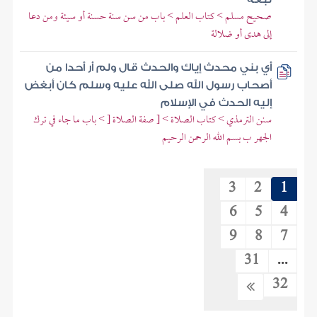
صحيح مسلم > كتاب العلم > باب من سن سنة حسنة أو سيئة ومن دعا
إلى هدى أو ضلالة
أي بني محدث إياك والحدث قال ولم أر أحدا من
أصحاب رسول الله صلى الله عليه وسلم كان أبغض
إليه الحدث في الإسلام
سنن الترمذي > كتاب الصلاة > [ صفة الصلاة [ > باب ما جاء في ترك
الجهر ب بسم الله الرحمن الرحيم
3
2
1
6
5
4
9
8
7
31
...
32