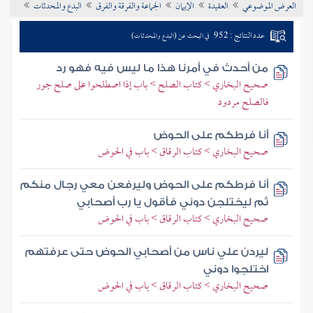
العرض الموضوعي
العقيدة
الإيمان
الجماعة والفرقة والفرق
البدع والمحدثات
تراجم الأعلام
عدد النتائج : 952
في البحث عن (البدع والمحدثات)
من أحدث في أمرنا هذا ما ليس فيه فهو رد
صحيح البخاري > كتاب الصلح > باب إذا اصطلحوا على صلح جور
فالصلح مردود
أنا فرطكم على الحوض
صحيح البخاري > كتاب الرقاق > باب في الحوض
أنا فرطكم على الحوض وليرفعن معي رجال منكم
ثم ليختلجن دوني فأقول يا رب أصحابي
صحيح البخاري > كتاب الرقاق > باب في الحوض
ليردن علي ناس من أصحابي الحوض حتى عرفتهم
اختلجوا دوني
صحيح البخاري > كتاب الرقاق > باب في الحوض