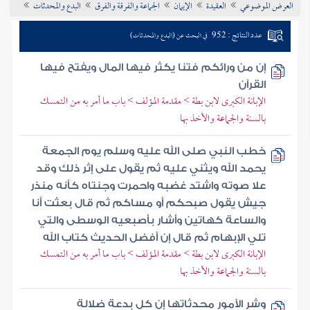
العرض الموضوعي
العقيدة
الإيمان
الجماعة والفرقة والفرق
البدع والمحدثات
تراجم الأعلام
عدد النتائج : 952
في البحث عن (البدع والمحدثات)
إن من ورائكم فتنا يكثر فيها المال ويفتح فيها
القرآن
الإبانة الكبرى لابن بطة > مقدمة المؤلف > باب ما أمر به من التمسك
بالسنة والجماعة والأخذ بها
خطب النبي صلى الله عليه وسلم يوم الجمعة
يحمد الله ويثني عليه ثم يقول على إثر ذلك وقد
علا صوته واشتد غضبه واحمرت وجنتاه كأنه منذر
جيش يقول صبحكم أو مساكم ثم قال بعثت أنا
والساعة كهاتين وأشار بأصبعيه الوسطى والتي
تلي الإبهام ثم قال إن أفضل الحديث كتاب الله
الإبانة الكبرى لابن بطة > مقدمة المؤلف > باب ما أمر به من التمسك
بالسنة والجماعة والأخذ بها
وشر الأمور محدثاتها إن كل بدعة ضلالة