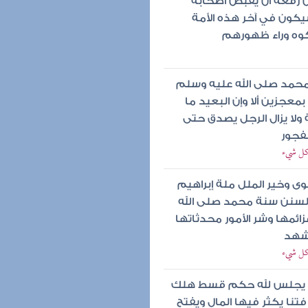
ن رفعه أن يقبض أصحابه
يكون في آخر هذه الأمة
ركوه وراء ظهورهم
محمد صلى الله عليه وسلم
بمعجزين ألا وإن البعيد ما
ولا يزال الرجل يصدق حتى
لفجور
 كل شيء
وى وخير الملل ملة إبراهيم
السنن سنة محمد صلى الله
ائمها وشر الأمور محدثاتها
لشهد
 كل شيء
حين يجلس لله حكم قسط هلك
تنا يكثر فيها المال ويفتح