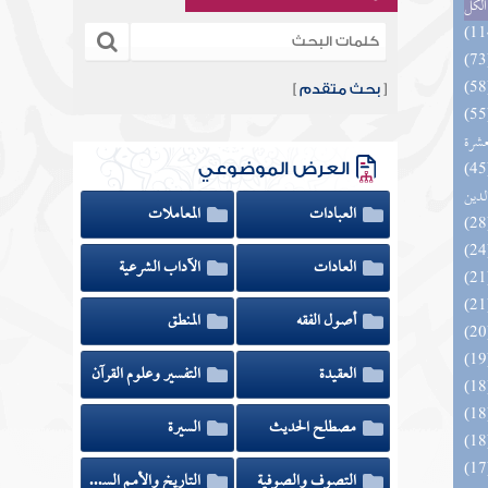
الكل
[
بحث متقدم
]
المهرة بالفوائد المبتكرة من أطراف
عشرة
 السادة المتقين بشرح إحياء علوم
العرض الموضوعي
لدين
العبادات
المعاملات
العادات
الآداب الشرعية
أصول الفقه
المنطق
العقيدة
التفسير وعلوم القرآن
مصطلح الحديث
السيرة
التصوف والصوفية
التاريخ والأمم السابقة