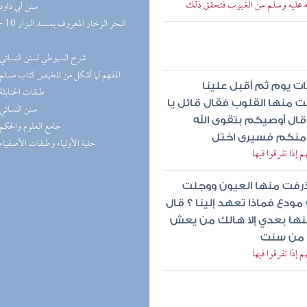
لله عليه وسلم من الغيوب فتحقق ذلك
(8) سنن أبي داود
(8) شرح السيوطي لسنن النسائي
(7) المفهم لما أشكل من تلخيص كتاب مسلم
ات يوم ثم أقبل علينا
(7) طبقات الحنابلة
 منها القلوب فقال قائل يا
(7) سنن النسائي
قال أوصيكم بتقوى الله
(7) جامع العلوم والحكم
 منكم فسيرى اختل
(6) حلية الأولياء وطبقات الأصفياء
إذا تفرقوا فيها
ذرفت منها العيون ووجلت
مودع فماذا تعهد إلينا ؟ قال
عنها بعدي إلا هالك من يعش
م من سنت
إذا تفرقوا فيها