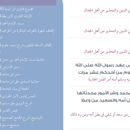
(114) مجموع فتاوى ابن تيمية
ي الدين والتحذير من أهل الجدال
(73) الإبانة الكبرى لابن بطة
(58) مسند الإمام أحمد
ي الدين والتحذير من أهل الجدال
(55) إتحاف 
ال
(45) إتحاف
ي الدين والتحذير من أهل الجدال
ا
(28) حاشية مسند الإمام أحمد بن حنبل
ى عهد رسول الله صلى الله
(24) سنن الدارمي
يوم من أحدكم عشر مرات
(21) سنن ابن ماجه
ه وسلم أمته أمر الفتن الجارية
(21) حاشية السندي على ابن ماجه
(20) الحجة في بيان المحجة
مد وشر الأمور محدثاتها
(19) تلبيس إبليس لابن الجوزي
ن أمه والسعيد من وعظ
(18) شرح النووي على مسلم
(18) فيض القدير
شقي من سعد أو شقي في بطن أمه ومن رد ذلك
(18) التوضيح لشرح الجامع الصحيح
(17) صحيح مسلم