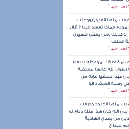
اقتصار عليها "
ذرفت منها العيون ووجلت
مودع فماذا تعهد إلينا ؟ قال
ها إلا هالك ومن يعش فسيرى
ة الخلف
اقتصار عليها "
الصبح فوعظنا موعظة بليغة
 رسول الله كأنها موعظة
ان عبدا حبشيا فإنه من
وسنة الخلفاء الرا
اقتصار عليها "
بت منها الجلود وذرفت
نبي الله كأن هذا منك وداع لو
شدين من بعدي الهادية
كم عبدا ح