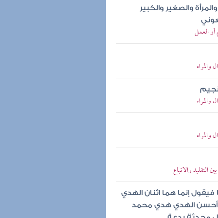
المرأة والصغير والكبير
عوني
 أو العمل
ل والمراء
نجيم
ل والمراء
ل والمراء
ين التقليد والاتباع
فيقول إنما هما اثنان الهدي
ه وأحسن الهدي هدي محمد
كل محدثة بدعة