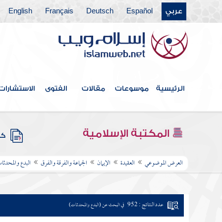
عربي
Español
Deutsch
Français
English
الرئيسية
موسوعات
مقالات
الفتوى
الاستشارات
المكتبة الإسلامية
كتب
العرض الموضوعي
العقيدة
الإيمان
الجماعة والفرقة والفرق
البدع والمحدثا
عدد النتائج : 952
في البحث عن (البدع والمحدثات)