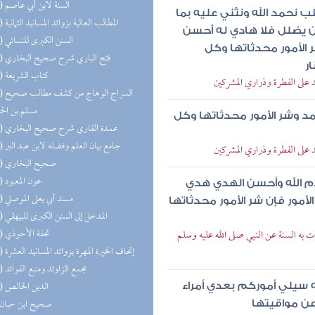
(16) السنة لابن أبي عاصم
ب نحمد الله ونثني عليه بما
(14) المطالب العالية بزوائد المسانيد الثمانية
ن يضلل فلا هادي له أحسن
(14) السنن الكبرى للنسائي
الأمور محدثاتها وكل
(13) فتح الباري شرح صحيح البخاري
ر
(13) كتاب الشريعة
د على الفطرة وذراري المشركين
(13) السر
مسلم بن ال
 وشر الأمور محدثاتها وكل
(13) عمدة القاري شرح صحيح البخاري
(12) جامع بيان العلم وفضله لابن عبد البر
د على الفطرة وذراري المشركين
(12) صحيح البخاري
(11) عون المعبود
لام الله وأحسن الهدي هدي
(11) مسند أبي يعلى الموصلي
أمور فإن شر الأمور محدثاتها
(11) المدخل إلى السنن الكبرى للبيهقي
(11) تحفة الأحوذي
ءت به السنة عن النبي صلى الله عليه وسلم
(10) إتحاف الخيرة المهرة بزوائد المسانيد العشرة
(10) مجمع الزاوئد ومنبع الفوائد
(10) الدين الخالص
له سيلي أموركم بعدي أمراء
(9) صحيح ابن حبان
عن مواقيتها