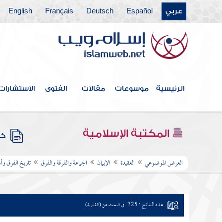
عربي
Español
Deutsch
Français
English
الرئيسية
موسوعات
مقالات
الفتوى
الاستشارات
المكتبة الإسلامية
كتب
العرض الموضوعي
العقيدة
الإيمان
الجماعة والفرقة والفرق
تاريخ الفرق و
عدد النتائج : 725
في البحث عن (القدرية)