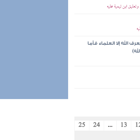
تعليق ابن تيمية عليه
يه
ف الله إلا العلماء فأما
له)
25
24
...
13
1