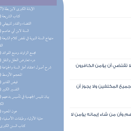
(177) الإبانة الكبرى لابن بطة
(74) كتاب الشريعة
(49) القضاء والقدر للبيهقي
(34) السنة لابن أبي عاصم
(30) منهاج 
الق
(29) مجمع الزاوئد ومنبع الفوائد
(20) درء تعارض العقل والنقل
لا تقتضي أن يؤمن الكافرون
(17) شرح أصول اعتقاد أهل السنة والجماعة
(13) المعجم الأوسط
(13) فيض القدير
جميع المكلفين ولا يجوز أن
(13) التفسير الكبير
(12) بيان 
الك
(10) عون المعبود
هم وأن من شاء إيمانه يؤمن لا
(10) حلية الأولياء وطبقات الأصفياء
(9) كتاب السنن الكبرى