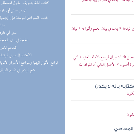
البدعة > باب في ذكر الإيمان بالقدر >
(5) كتاب الشفا بتعريف حقوق المصطفى
(5) تهذيب سنن أبي داود
والم
البدعة > باب في بيان العلم وأنواعه > بيان
(4) سنن أبي داود
(4) الحجة في بيان المحجة
(4) المعجم الكبير
(4) الاعتقاد إلى سبيل الرشاد
صل الثالث بيان لوامع الأدلة للعقيدة التي
(3) لوامع الأنوار البهية وسواطع الأسرار الأثرية
رة أصول > الأصل الثاني أن انفراد الله
(3) فتح الرحمن في تفسير القرآن
تابه بأنه لا يكون
يكون
يكون
ى المعاصي