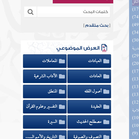
الكل
[
بحث متقدم
]
السنة النبوية في نقض كلام الشيعة
درية
العرض الموضوعي
العبادات
المعاملات
العادات
الآداب الشرعية
أصول الفقه
المنطق
تلبيس الجهمية في تأسيس بدعهم
العقيدة
التفسير وعلوم القرآن
لامية
مصطلح الحديث
السيرة
التصوف والصوفية
التاريخ والأمم السابقة