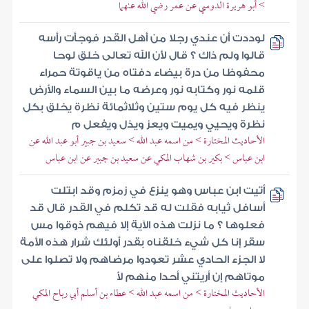
> أبو هريرة الدوسي عن عمر رضي الله عنهما
لوددت أن عندي رجلا من أهل القدر فوجأت رأسه
قالوا ولم ذاك ؟ قال لأن الله تعالى خلق لوحا
محفوظا من درة بيضاء دفتاه من ياقوتة حمراء
قلمه نور وكتابه نور وعرضه ما بين السماء والأرض
ينظر فيه كل يوم ستين وثلاثمائة نظرة يخلق بكل
نظرة ويحيي ويميت ويعز ويذل ويفعل م
الأحاديث المختارة > من اسمه عبد الله > سعيد بن جبير أبو عبد الله عن
ابن عباس > بكير بن شهاب المكي عن سعيد بن جبير عن ابن عباس
أتيت ابن عباس وهو ينزع في زمزم وقد ابتلت
أسافل ثيابه فقلت له قد تكلم في القدر قال قد
فعلوها ؟ ما نزلت هذه الآية إلا فيهم ذوقوا مس
سقر إنا كل شيء خلقناه بقدر أولئك شرار هذه الأمة
لا الجزء الحادي عشر تعودوا مرضاهم ولا تصلوا على
موتاهم إن أريتني أحدا منهم لأ
الأحاديث المختارة > من اسمه عبد الله > عطاء بن أسلم أبي رباح المكي