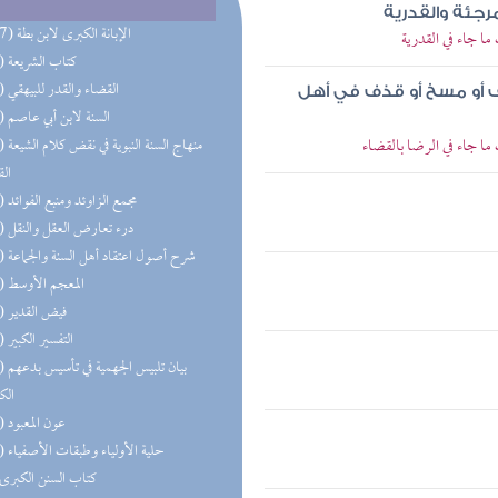
جئة والقدرية
(177) الإبانة الكبرى لابن بطة
ا جاء في القدرية
(74) كتاب الشريعة
(49) القضاء والقدر للبيهقي
 أو مسخ أو قذف في أهل
(34) السنة لابن أبي عاصم
ا جاء في الرضا بالقضاء
(30) منهاج 
الق
(29) مجمع الزاوئد ومنبع الفوائد
(20) درء تعارض العقل والنقل
(17) شرح أصول اعتقاد أهل السنة والجماعة
(13) المعجم الأوسط
(13) فيض القدير
(13) التفسير الكبير
(12) بيان 
الك
(10) عون المعبود
(10) حلية الأولياء وطبقات الأصفياء
(9) كتاب السنن الكبرى