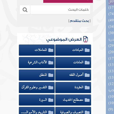
الكل
[
بحث متقدم
]
السنة النبوية في نقض كلام الشيعة
درية
العرض الموضوعي
العبادات
المعاملات
العادات
الآداب الشرعية
أصول الفقه
المنطق
تلبيس الجهمية في تأسيس بدعهم
العقيدة
التفسير وعلوم القرآن
لامية
مصطلح الحديث
السيرة
التصوف والصوفية
التاريخ والأمم السابقة