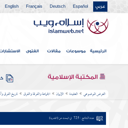
عربي
Español
Deutsch
Français
English
الرئيسية
موسوعات
مقالات
الفتوى
الاستشارات
المكتبة الإسلامية
كتب
العرض الموضوعي
العقيدة
الإيمان
الجماعة والفرقة والفرق
تاريخ الفرق و
عدد النتائج : 725
في البحث عن (القدرية)