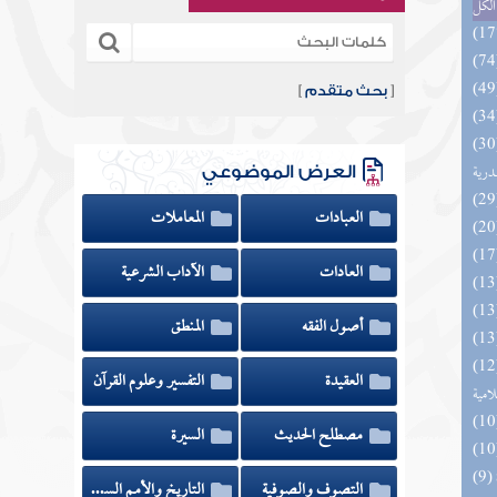
الكل
[
بحث متقدم
]
السنة النبوية في نقض كلام الشيعة
درية
العرض الموضوعي
العبادات
المعاملات
العادات
الآداب الشرعية
أصول الفقه
المنطق
تلبيس الجهمية في تأسيس بدعهم
العقيدة
التفسير وعلوم القرآن
لامية
مصطلح الحديث
السيرة
التصوف والصوفية
التاريخ والأمم السابقة