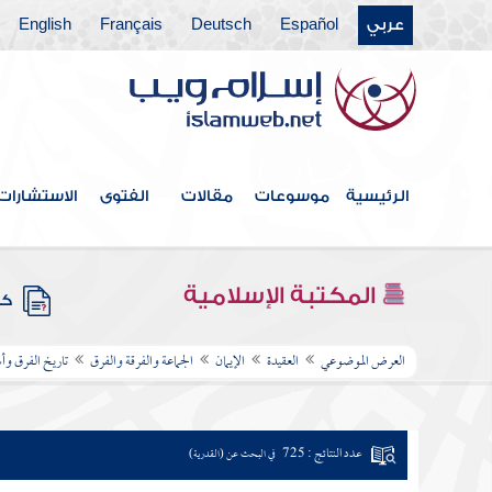
عربي
Español
Deutsch
Français
English
الرئيسية
موسوعات
مقالات
الفتوى
الاستشارات
المكتبة الإسلامية
كتب
العرض الموضوعي
العقيدة
الإيمان
الجماعة والفرقة والفرق
تاريخ الفرق و
عدد النتائج : 725
في البحث عن (القدرية)