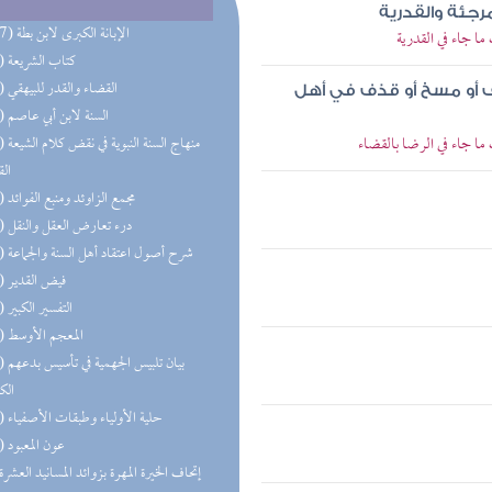
جئة والقدرية
(177) الإبانة الكبرى لابن بطة
ا جاء في القدرية
(74) كتاب الشريعة
(49) القضاء والقدر للبيهقي
 أو مسخ أو قذف في أهل
(34) السنة لابن أبي عاصم
ا جاء في الرضا بالقضاء
(30) منهاج 
الق
(29) مجمع الزاوئد ومنبع الفوائد
(20) درء تعارض العقل والنقل
(17) شرح أصول اعتقاد أهل السنة والجماعة
(13) فيض القدير
(13) التفسير الكبير
(13) المعجم الأوسط
(12) بيان 
الك
(10) حلية الأولياء وطبقات الأصفياء
(10) عون المعبود
(9) إتحاف الخيرة المهرة بزوائد المسانيد العشرة