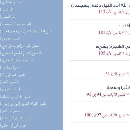
(75) تفسير الجلالين
 الله آناء الليل وهم يسجدون
(75) زاد المسير
> تفسير الآية 113
(64) الدر المنثور
(63) إعراب القرآن للنحاس
غنياء
(56) سبل الهدى والرشاد في سيرة خير العباد
> تفسير الآية 181
(55) تفسير الطبري
(50) معاني القرآن وإعرابه للزجاج
 في الهجرة بشيء
(47) التوضيح لشرح الجامع الصحيح
> تفسير الآية 195
(41) التفسير الوسيط للواحدي
(39) زهرة التفاسير
تفسير الآية 51
(39) تفسير عبد الرزاق
(38) التفسير الكبير
كثيرا وسعة
(33) أسباب النزول
ر الآيات من 94 إلى 95
(33) تفسير مقاتل بن سليمان
(31) تفسير القرآن العزيز لابن أبي زمنين
(30) تفسير ابن كثير
 الآيات من 97 إلى 100
(30) غريب القرآن لابن قتيبة
(28) تفسير ابن أبي حاتم