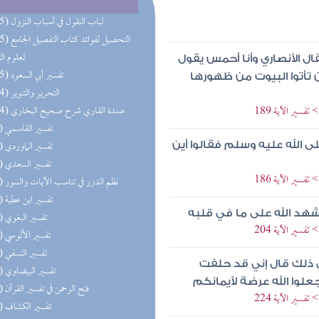
(565) لباب النقول في أسباب النزول
(135) التحصيل لفو
لعلوم ال
ل الأنصاري وأنا أحمس يقول
(115) تفسير أبي السعود
ن تأتوا البيوت من ظهورها
(114) التحرير والتنوير
فسير الآية 189
(104) عمدة القاري شرح صحيح البخاري
(96) تفسير القاسمي
(93) تفسير الماوردي
 الله عليه وسلم فقالوا أين
(89) تفسير السعدي
فسير الآية 186
(84) نظم الدرر في تناسب الآيات والسور
(80) تفسير ابن عطية
شهد الله على ما في قلبه
(80) تفسير البغوي
فسير الآية 204
(80) تفسير الألوسي
(79) تفسير النسفي
ي ذلك قال إني قد حلفت
(76) تفسير البيضاوي
علوا الله عرضة لأيمانكم
(75) فتح الرحمن في تفسير القرآن
فسير الآية 224
(75) تفسير الكشاف