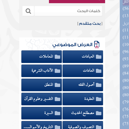
الكل
ائد كتاب التفصيل الجامع
تنزيل
[
بحث متقدم
]
العرض الموضوعي
العبادات
المعاملات
العادات
الآداب الشرعية
أصول الفقه
المنطق
العقيدة
التفسير وعلوم القرآن
مصطلح الحديث
السيرة
التصوف والصوفية
التاريخ والأمم السابقة