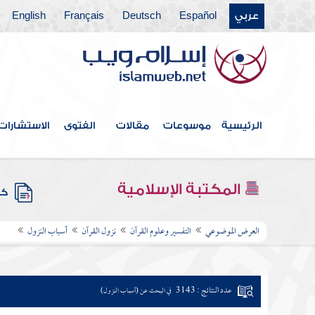
عربي
Español
Deutsch
Français
English
الرئيسية
موسوعات
مقالات
الفتوى
الاستشارات
المكتبة الإسلامية
كتب
العرض الموضوعي
التفسير وعلوم القرآن
نزول القرآن
أسباب النزول
عدد النتائج : 3143
في البحث عن (أسباب النزول)