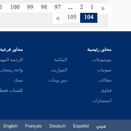
1
100
99
98
97
...
2
1
105
104
محاور رئيسية
محاور فرعية
موسوعات
المكتبة
الرحمة المهد
صوتيات
المواريث
واحة رمضان
مقالات
بنين وبنات
نسك
فتاوى
للشباب فقط
استشارات
عربي
Español
Deutsch
Français
English