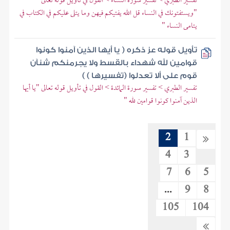
تفسير الطبري > تفسير سورة النساء > القول في تأويل قوله تعالى
"ويستفتونك في النساء قل الله يفتيكم فيهن وما يتلى عليكم في الكتاب في
يتامى النساء "
تأويل قوله عز ذكره ( يا أيها الذين آمنوا كونوا
قوامين لله شهداء بالقسط ولا يجرمنكم شنآن
قوم على ألا تعدلوا (تفسيرها ) )
تفسير الطبري > تفسير سورة المائدة > القول في تأويل قوله تعالى "يا أيها
الذين آمنوا كونوا قوامين لله "
2
1
4
3
7
6
5
...
9
8
105
104