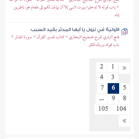
> باب قوله لا تدخلوا بيوت النبي إلا أن يؤذن لكم إلى طعام غير ناظرين
إناه
الأولية في نزول يا أيها المدثر بقيد السبب
فتح الباري شرح صحيح البخاري > كتاب تفسير القرآن > سورة المدثر >
باب قوله وربك فكبر
2
1
4
3
7
6
5
...
9
8
105
104