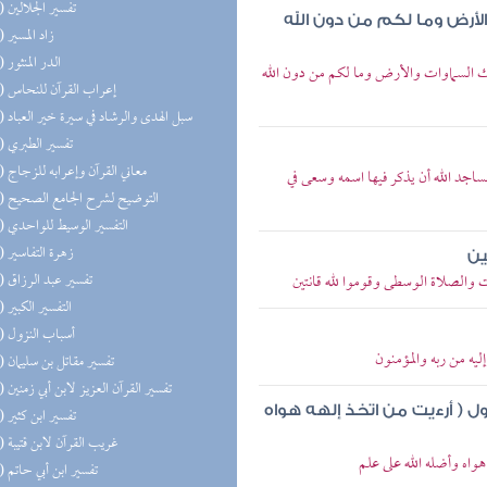
(75) تفسير الجلالين
الأرض وما لكم من دون الله
(75) زاد المسير
(64) الدر المنثور
 ملك السماوات والأرض وما لكم من دون الله
(63) إعراب القرآن للنحاس
(56) سبل الهدى والرشاد في سيرة خير العباد
(55) تفسير الطبري
(50) معاني القرآن وإعرابه للزجاج
ساجد الله أن يذكر فيها اسمه وسعى في
(47) التوضيح لشرح الجامع الصحيح
(41) التفسير الوسيط للواحدي
(39) زهرة التفاسير
ين
(39) تفسير عبد الرزاق
ت والصلاة الوسطى وقوموا لله قانتين
(38) التفسير الكبير
(33) أسباب النزول
ليه من ربه والمؤمنون
(33) تفسير مقاتل بن سليمان
(31) تفسير القرآن العزيز لابن أبي زمنين
 ( أرءيت من اتخذ إلهه هواه
(30) تفسير ابن كثير
(30) غريب القرآن لابن قتيبة
 هواه وأضله الله على علم
(28) تفسير ابن أبي حاتم