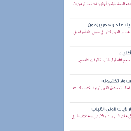
لقتم النساء فبلغن أجلهن فلا تعضلوهن أن
حياء عند ربهم يرزقون
حسبن الذين قتلوا في سبيل الله أمواتا بل
غنياء
مع الله قول الذين قالوا إن الله فقير
اس ولا تكتمونه
خذ الله ميثاق الذين أوتوا الكتاب لتبيننه
لآيات لأولي الألباب
ن في خلق السماوات والأرض واختلاف الليل