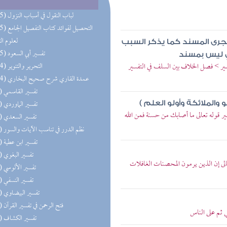
(565) لباب النقول في أسباب النزول
(135) التحصيل لفو
لعلوم ال
جرى المسند كما يذكر السبب
(115) تفسير أبي السعود
ذي ليس بمسند
سير > فصل الخلاف بين السلف في التفسير
(114) التحرير والتنوير
(104) عمدة القاري شرح صحيح البخاري
(96) تفسير القاسمي
(93) تفسير الماوردي
 والملائكة وأولو العلم )
ر قوله تعالى ما أصابك من حسنة فمن الله
(89) تفسير السعدي
(84) نظم الدرر في تناسب الآيات والسور
(80) تفسير ابن عطية
(80) تفسير البغوي
عالى إن الذين يرمون المحصنات الغافلات
(80) تفسير الألوسي
(79) تفسير النسفي
(76) تفسير البيضاوي
(75) فتح الرحمن في تفسير القرآن
ي ثم على الناس
(75) تفسير الكشاف