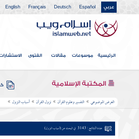
عربي
Español
Deutsch
Français
English
الرئيسية
موسوعات
مقالات
الفتوى
الاستشارات
المكتبة الإسلامية
كتب
العرض الموضوعي
التفسير وعلوم القرآن
نزول القرآن
أسباب النزول
عدد النتائج : 3143
في البحث عن (أسباب النزول)