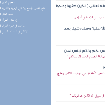
(28) المعجم الكبير
 تعالى ( الذين كفروا وصدوا
(28) فتح القدير الجامع بين فني الرواية والدراية
(27) تفسير المنار
 عن سبيل الله أضل أعمالهم
(26) في ظلال القرآن
(15) مباحث في علوم القرآن
الله عليه وسلم شيئا بعد
(14) الإكليل في استنباط التنزيل
اس لكم وأنتم لباس لهن
م ليلة الصيام الرفث إلى نسائكم "
ج
لونك عن الأهلة قل هي مواقيت للناس والحج
في سبيل الله الذين يقاتلونكم "