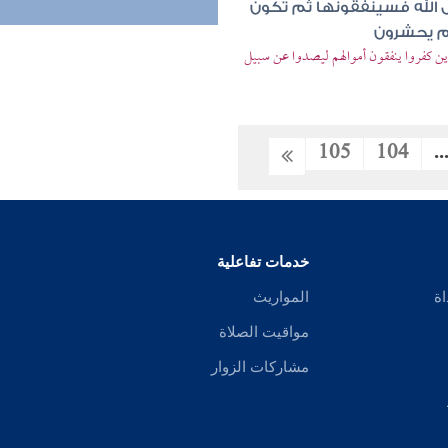
ل الله فسينفقونها ثم تكون
م يحشرون
لذين كفروا ينفقون أموالهم ليصدوا عن سبيل
105
104
..
خدمات تفاعلية
اة
المواريث
مواقيت الصلاة
مشاركات الزوار