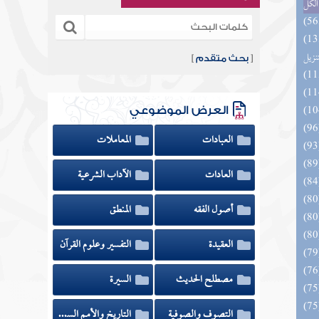
الكل
ائد كتاب التفصيل الجامع
تنزيل
[
بحث متقدم
]
العرض الموضوعي
العبادات
المعاملات
العادات
الآداب الشرعية
أصول الفقه
المنطق
العقيدة
التفسير وعلوم القرآن
مصطلح الحديث
السيرة
التصوف والصوفية
التاريخ والأمم السابقة