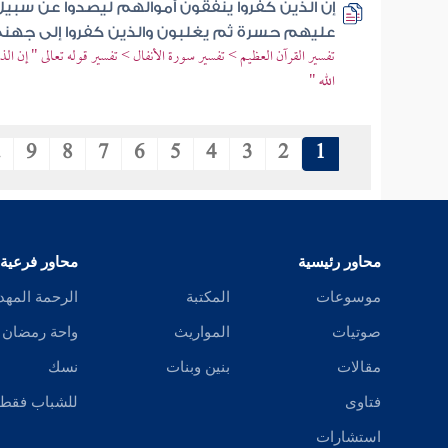
إن الذين كفروا ينفقون أموالهم ليصدوا عن سبي
عليهم حسرة ثم يغلبون والذين كفروا إلى جهن
تفسير القرآن العظيم > تفسير سورة الأنفال > تفسير قوله تعالى " إن ا
الله "
.
9
8
7
6
5
4
3
2
1
محاور رئيسية
محاور فرعية
موسوعات
المكتبة
الرحمة المهد
صوتيات
المواريث
واحة رمضان
مقالات
بنين وبنات
نسك
فتاوى
للشباب فقط
استشارات