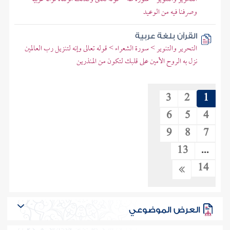
وصرفنا فيه من الوعيد
القرآن بلغة عربية
التحرير والتنوير > سورة الشعراء > قوله تعالى وإنه لتنزيل رب العالمين
نزل به الروح الأمين على قلبك لتكون من المنذرين
3
2
1
6
5
4
9
8
7
13
...
14
العرض الموضوعي