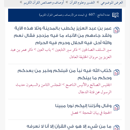
العرض الموضوعي
التفسير وعلوم القرآن
أوصاف وخصائص القرآن الكريم
تراجم الأعلام
عدد النتائج : 607
في البحث عن (أوصاف وخصائص القرآن الكريم)
عمر بن عبد العزيز يخطب بالمدينة وتلا هذه الآية
ولقد جاءهم من الأنباء ما فيه مزدجر فقال نعم
والله أحل فيه الحلال وحرم فيه الحرام
سير السلف الصالحين > ذكر سير التابعين > باب العين > ذكر عمر بن عبد
العزيز بن مروان الخليفة العادل
كتاب الله فيه نبأ من قبلكم وخبر من بعدكم
وحكم ما بينكم
الجليس الصالح والأنيس الناصح > المجلس الثامن والسبعون حديث
الرسول عن فتنة الدجال
وقال وأنزلنا إليكم نورا مبينا
الحجة في بيان المحجة > فصل
ما من شيء إلا هو في القرآن إلا أنا لا نعرفه