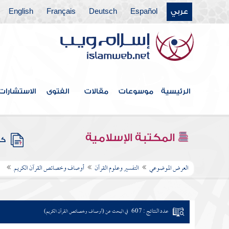
عربي
Español
Deutsch
Français
English
الرئيسية
موسوعات
مقالات
الفتوى
الاستشارات
المكتبة الإسلامية
كتب
العرض الموضوعي
التفسير وعلوم القرآن
أوصاف وخصائص القرآن الكريم
عدد النتائج : 607
في البحث عن (أوصاف وخصائص القرآن الكريم)