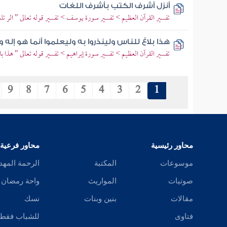
أنزل أشرف الكتب بأشرف اللغات
تفسير القرآن العظيم > تفسير سورة يوسف > تفسير قوله تعالى " الر تل
هذا بلاغ للناس ولينذروا به وليعلموا أنما هو إله و
تفسير القرآن العظيم > تفسير سورة إبراهيم > تفسير قوله تعالى " هذا بل
9
8
7
6
5
4
3
2
1
محاور رئيسية
محاور فرعية
موسوعات
المكتبة
الرحمة المهد
صوتيات
المواريث
واحة رمضان
مقالات
بنين وبنات
نسك
فتاوى
للشباب فقط