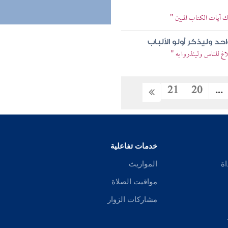
ك آيات الكتاب المبين "
احد وليذكر أولو الألباب
اغ للناس ولينذروا به "
21
20
...
خدمات تفاعلية
اة
المواريث
مواقيت الصلاة
مشاركات الزوار