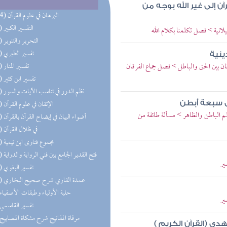
ن إلى غير الله بوجه من
(104) البرهان في علوم القرآن
(89) التفسير الكبير
لانية > فصل تكلمنا بكلام الله
(63) التحرير والتنوير
(34) تفسير الطبري
ينية
ان بين الحق والباطل > فصل جماع الفرقان
(29) تفسير المنار
(24) تفسير ابن كثير
(23) نظم الدرر في تناسب الآيات والسور
(22) الإتقان في علوم القرآن
لى سبعة أبطن
لم الباطن والظاهر > مسألة طائفة من
(22) أضواء البيان في إيضاح القرآن بالقرآن
(18) في ظلال القرآن
(16) مجموع فتاوى ابن تيمية
(12) فتح القدير الجامع بين فني الرواية والدراية
ير
(12) تفسير البغوي
(10) عمدة القاري شرح صحيح البخاري
(9) حلية الأولياء وطبقات الأصفياء
ير
(9) تفسير القاسمي
(8) مرقاة المفاتيح شرح مشكاة المصابيح
ي (القرآن الكريم )