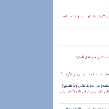
ير الأرض والسماوات وبرزوا لله الواحد
تاب لا ريب فيه هدى للمتقين
قد خلت من قبلكم سنن فسيروا في الأرض "
 لهم من دونه ولي ولا شفيع
 أقول لكم عندي خزائن الله ولا أعلم الغيب