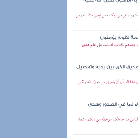
 به الرسول صلى الله عليه
جاءكم بصائر من ربكم فمن أبصر فلنفسه ومن
مة لقوم يؤمنون
قد جئناهم بكتاب فصلناه على علم هدى
تصديق الذي بين يديه وتفصيل
 هذا القرآن أن يفترى من دون الله ولكن
 لما في الصدور وهدى
ا الناس قد جاءتكم موعظة من ربكم وشفاء