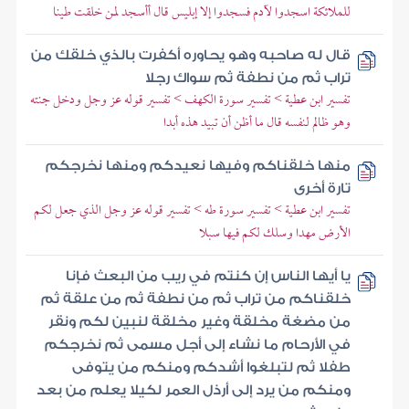
للملائكة اسجدوا لآدم فسجدوا إلا إبليس قال أأسجد لمن خلقت طينا
قال له صاحبه وهو يحاوره أكفرت بالذي خلقك من
تراب ثم من نطفة ثم سواك رجلا
تفسير ابن عطية > تفسير سورة الكهف > تفسير قوله عز وجل ودخل جنته
وهو ظالم لنفسه قال ما أظن أن تبيد هذه أبدا
منها خلقناكم وفيها نعيدكم ومنها نخرجكم
تارة أخرى
تفسير ابن عطية > تفسير سورة طه > تفسير قوله عز وجل الذي جعل لكم
الأرض مهدا وسلك لكم فيها سبلا
يا أيها الناس إن كنتم في ريب من البعث فإنا
خلقناكم من تراب ثم من نطفة ثم من علقة ثم
من مضغة مخلقة وغير مخلقة لنبين لكم ونقر
في الأرحام ما نشاء إلى أجل مسمى ثم نخرجكم
طفلا ثم لتبلغوا أشدكم ومنكم من يتوفى
ومنكم من يرد إلى أرذل العمر لكيلا يعلم من بعد