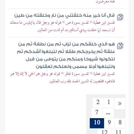
عنه معرضون
قال أنا خير منه خلقتني من نار وخلقته من طين
تفسير ابن عطية > تفسير سورة ص > قوله عز وجل قال يا إبليس ما منعك
أن تسجد لما خلقت بيدي أستكبرت أم كنت من العالين
هو الذي خلقكم من تراب ثم من نطفة ثم من
علقة ثم يخرجكم طفلا ثم لتبلغوا أشدكم ثم
لتكونوا شيوخا ومنكم من يتوفى من قبل
ولتبلغوا أجلا مسمى ولعلكم تعقلون
تفسير ابن عطية > تفسير سورة غافر > قوله عز وجل هو الحي لا إله إلا هو
فادعوه مخلصين له الدين الحمد لله رب العالمين
2
1
7
...
10
9
8
12
11