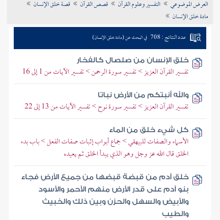
العرض الموضوعي
التفسير وعلوم القرآن
قصص القرآن
قصة خلق الإنسان
تراجم الأعلام
مادة خلق الإنسان
عدد النتائج : 708
في البحث عن (مادة خلق الإنسان)
خلق الإنسان من صلصال كالفخار
تفسير القرآن العزيز > تفسير سورة الرحمن > تفسير الآيات من 1 إلى 16
والله أنبتكم من الأرض نباتا
تفسير القرآن العزيز > تفسير سورة نوح > تفسير الآيات من 13 إلى 22
كل شيء خلق من الماء
الأسماء والصفات للبيهقي > جماع أبواب إثبات صفات الفعل > باب بدء
الخلق قال الله عز وجل وهو الذي يبدأ الخلق ثم يعيده
خلق آدم من قبضة قبضها من جميع الأرض فجاء
بنو آدم على قدر الأرض منهم الأحمر والأسود
والأبيض والسهل والحزن وبين ذلك والخبيث
والطيب