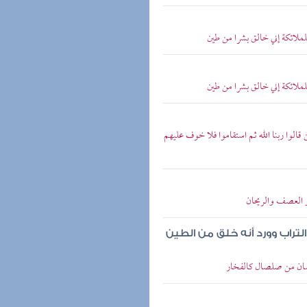
لملائكة إني خالق بشرا من طين
لملائكة إني خالق بشرا من طين
قالوا ربنا الله ثم استقاموا فلا خوف عليهم
ذو العصف والريحان
تراب وورد أنه خلق من الطين
إنسان من صلصال كالفخار