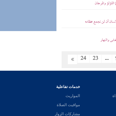
 اللؤلؤ والمرجان
لإنسان أن لن نجمع عظامه
يغشى والنهار
24
23
...
خدمات تفاعلية
اة
المواريث
مواقيت الصلاة
مشاركات الزوار