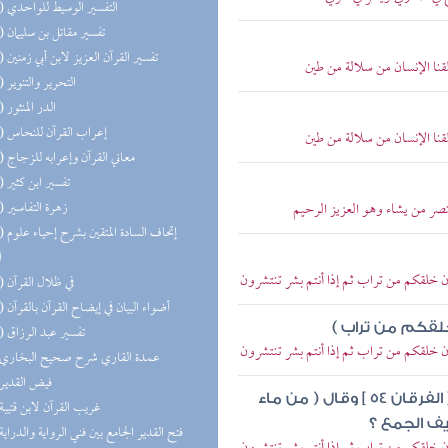
(21) التفسير الوسيط للواحدي
(20) تفسير مقاتل بن سليمان
(20) تفسير القرآن العزيز لابن أبي زمنين
لقنا الإنسان من سلالة من طين
(19) التحرير والتنوير
(18) الدر المنثور
(17) إعراب القرآن للنحاس
لقنا الإنسان من سلالة من طين
(16) معاني القرآن وإعرابه للزجاج
(15) تفسير ابن كثير
(15) زهرة التفاسير
ينصر من يشاء وهو العزيز الرحيم
(13) إتحاف
ا
 أن خلقكم من تراب ثم إذا أنتم بشر تنتشرون
(12) في ظلال القرآن
(11) أضواء البيان في إيضاح القرآن بالقرآن
لقكم من تراب )
(10) تفسير عبد الرزاق
 أن خلقكم من تراب ثم إذا أنتم بشر تنتشرون
(9) عمدة القاري شرح صحيح البخاري
(9) فيض القدير
قال تعالى في موضع آخر ( خلق من الماء بشرا ) [ الفرقان 54 ] وقال ( من ماء
(8) غريب القرآن لابن قتيبة
(8) فتح القدير الجامع بين فني الرواية والدراية