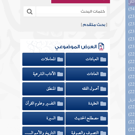
الكل
[
بحث متقدم
]
العرض الموضوعي
العبادات
المعاملات
العادات
الآداب الشرعية
أصول الفقه
المنطق
يل لفوائد كتاب التفصيل الجامع
تنزيل
العقيدة
التفسير وعلوم القرآن
مصطلح الحديث
السيرة
التصوف والصوفية
التاريخ والأمم السابقة