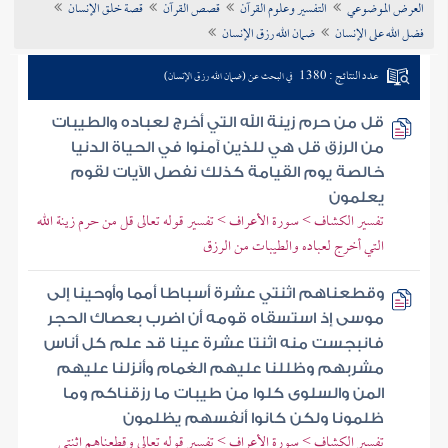
العرض الموضوعي
التفسير وعلوم القرآن
قصص القرآن
قصة خلق الإنسان
تراجم الأعلام
فضل الله على الإنسان
ضمان الله رزق الإنسان
عدد النتائج : 1380
في البحث عن (ضمان الله رزق الإنسان)
قل من حرم زينة الله التي أخرج لعباده والطيبات
من الرزق قل هي للذين آمنوا في الحياة الدنيا
خالصة يوم القيامة كذلك نفصل الآيات لقوم
يعلمون
تفسير الكشاف > سورة الأعراف > تفسير قوله تعالى قل من حرم زينة الله
التي أخرج لعباده والطيبات من الرزق
وقطعناهم اثنتي عشرة أسباطا أمما وأوحينا إلى
موسى إذ استسقاه قومه أن اضرب بعصاك الحجر
فانبجست منه اثنتا عشرة عينا قد علم كل أناس
مشربهم وظللنا عليهم الغمام وأنزلنا عليهم
المن والسلوى كلوا من طيبات ما رزقناكم وما
ظلمونا ولكن كانوا أنفسهم يظلمون
تفسير الكشاف > سورة الأعراف > تفسير قوله تعالى وقطعناهم اثنتي