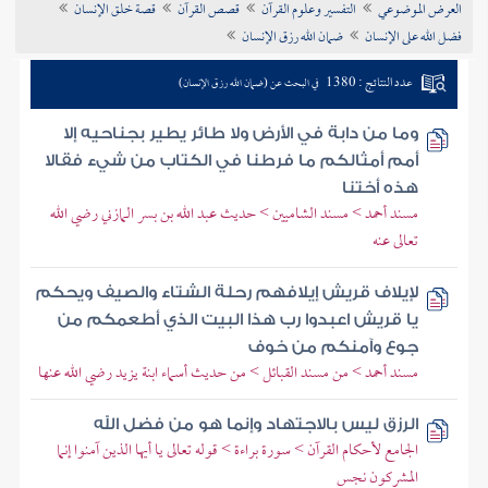
العرض الموضوعي
التفسير وعلوم القرآن
قصص القرآن
قصة خلق الإنسان
تراجم الأعلام
فضل الله على الإنسان
ضمان الله رزق الإنسان
عدد النتائج : 1380
في البحث عن (ضمان الله رزق الإنسان)
وما من دابة في الأرض ولا طائر يطير بجناحيه إلا
أمم أمثالكم ما فرطنا في الكتاب من شيء فقالا
هذه أختنا
مسند أحمد > مسند الشاميين > حديث عبد الله بن بسر المازني رضي الله
تعالى عنه
لإيلاف قريش إيلافهم رحلة الشتاء والصيف ويحكم
يا قريش اعبدوا رب هذا البيت الذي أطعمكم من
جوع وآمنكم من خوف
مسند أحمد > من مسند القبائل > من حديث أسماء ابنة يزيد رضي الله عنها
الرزق ليس بالاجتهاد وإنما هو من فضل الله
الجامع لأحكام القرآن > سورة براءة > قوله تعالى يا أيها الذين آمنوا إنما
المشركون نجس