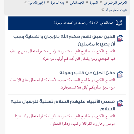
العرض الموضوعي
السيرة
العهد المكي
بدء الدعوة
الجهر بالدعوة
تراجم الأعلام
تثبيت الله لرسوله
عدد النتائج : 4280
في البحث عن (تثبيت الله لرسوله)
الذين سبق لهم حكم الله بالإيمان والهداية وجب
أن يصيروا مؤمنين
التفسير الكبير أو مفاتيح الغيب > سورة الإسراء > قوله تعالى ومن يهد الله
فهو المهتدي ومن يضلل فلن تجد لهم أولياء من دونه
دفع الحزن عن قلب رسوله
التفسير الكبير أو مفاتيح الغيب > سورة الأنبياء > قوله تعالى خلق الإنسان
من عجل سأريكم آياتي فلا تستعجلون
قصص الأنبياء عليهم السلام تسلية للرسول عليه
السلام
التفسير الكبير أو مفاتيح الغيب > سورة الأنبياء > قوله تعالى ولقد آتينا
موسى وهارون الفرقان وضياء وذكرا للمتقين