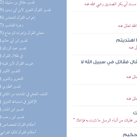
(152) تفسير مقاتل بن سليمان
 مسند أبي بكر الصديق رضي الله عنه
(149) تفسير القرآن العزيز لابن أبي زمنين
(146) إعراب القرآن للنحاس
(127) زهرة التفاسير
ه تعالى عنه
(125) معاني القرآن وإعرابه للزجاج
(99) تفسير ابن أبي حاتم
ا اهتديتم
ى عنه
(64) تفسير عبد الرزاق
(62) في ظلال القرآن
ل فقاتل في سبيل الله لا
(56) غريب القرآن لابن قتيبة
(55) التفسير الكبير
لى عنه
(45) التحرير والتنوير
(25) تفسير الطبري
(20) كشف المعاني في المتشابه من المثاني
لى عنه
(19) الإكليل في استنباط التنزيل
(14) تفسير ابن المنذر
ك
(11) تفسير ابن رجب
ص عليك من أنباء الرسل ما نثبت به فؤادك "
(10) أحكام القرآن للجصاص
(8) أحكام القرآن للكيا الهراسي
الحكيم