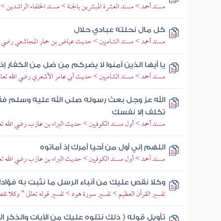
مسند أحمد > مسند العشرة المبشرين بالجنة > مسند الخلفاء الراشدين >
كل مال نحلته عبادي حلال
مسند أحمد > مسند الشاميين > حديث عياض بن حمار المجاشعي رضي الل
يا أيها الذين آمنوا لا يضركم من ضل من الكفار إذ
مسند أحمد > مسند الشاميين > حديث أبي عامر الأشعري رضي الله تعال
الله عز وجل بعث رسوله صلى الله عليه وسلم فقا
تكلف إلا نفسك
مسند أحمد > أول مسند الكوفيين > حديث البراء بن عازب رضي الله تعا
اللهم إني أول من أحيا أمرك إذ أماتوه
مسند أحمد > أول مسند الكوفيين > حديث البراء بن عازب رضي الله تعا
وكلا نقص عليك من أنباء الرسل ما نثبت به فؤاد
تفسير القرآن العظيم > تفسير سورة هود > تفسير قوله تعالى " وكلا نق
تأويل قوله ( ذلك نتلوه عليك من الآيات والذكر 