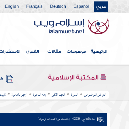
عربي
Español
Deutsch
Français
English
الرئيسية
موسوعات
مقالات
الفتوى
الاستشارات
المكتبة الإسلامية
كتب
العرض الموضوعي
السيرة
العهد المكي
بدء الدعوة
الجهر بالدعوة
تثبيت
عدد النتائج : 4280
في البحث عن (تثبيت الله لرسوله)