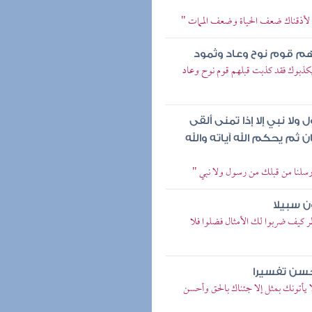
ذا لأذقناك ضعف الحياة وضعف الممات "
هم قوم نوح وعاد وثمود
 يكذبوك فقد كذبت قبلهم قوم نوح وعاد
لا نبي إلا إذا تمنى ألقى
ثم يحكم الله آياته والله
أرسلنا من قبلك من رسول ولا نبي "
ن سبيلا
نظر كيف ضربوا لك الأمثال فضلوا فلا
أحسن تفسيرا
ا يأتونك بمثل إلا جئناك بالحق وأحسن