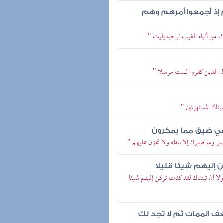
 إذ أجمعوا أمرهم وهم
 من أنباء الغيب نوحيه إليك "
ول الذين كفروا لست مرسلا "
يناك المستهزئين "
ك في ضيق مما يمكرون
ر وما صبرك إلا بالله ولا تحزن عليهم "
ن إليهم شيئا قليلا
ولا أن ثبتناك لقد كدت تركن إليهم شيئا
عف الممات ثم لا تجد لك