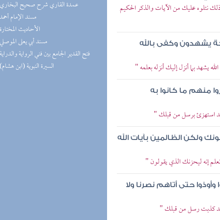
(7) عمدة القاري شرح صحيح البخاري
 ذلك نتلوه عليك من الآيات والذكر الحكيم
(5) مسند الإمام أحمد
(5) الأحاديث المختارة
(5) مسند أبي يعلى الموصلي
ائكة يشهدون وكفى بالله
(5) فتح القدير الجامع بين فني الرواية والدراية
(4) السيرة النبوية (ابن هشام)
له يشهد بما أنزل إليك أنزله بعلمه "
 منهم ما كانوا به
لقد استهزئ برسل من قبلك "
نك ولكن الظالمين بآيات الله
 نعلم إنه ليحزنك الذي يقولون "
وذوا حتى أتاهم نصرنا ولا
ولقد كذبت رسل من قبلك "