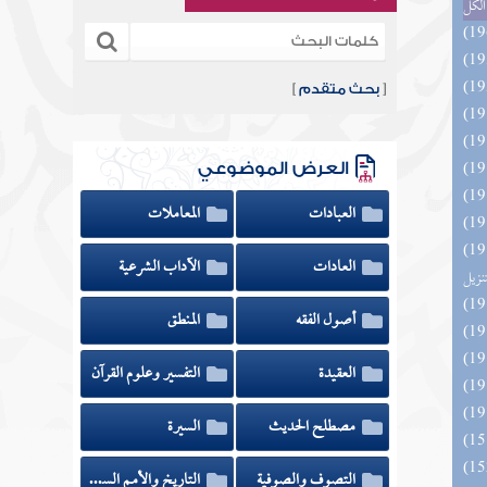
الكل
[
بحث متقدم
]
العرض الموضوعي
العبادات
المعاملات
ائد كتاب التفصيل الجامع
العادات
الآداب الشرعية
تنزيل
أصول الفقه
المنطق
العقيدة
التفسير وعلوم القرآن
مصطلح الحديث
السيرة
التصوف والصوفية
التاريخ والأمم السابقة