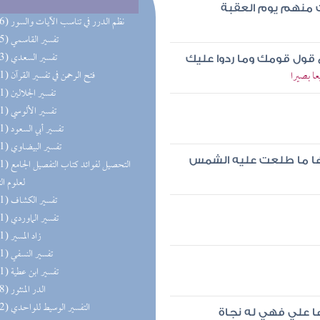
 منهم يوم العقبة
(196) نظم الدرر في تناسب الآيات والسور
(195) تفسير القاسمي
(193) تفسير السعدي
ع قول قومك وما ردوا عليك
ا بصيرا
(191) فتح الرحمن في تفسير القرآن
(191) تفسير الجلالين
(191) تفسير الألوسي
(191) تفسير أبي السعود
(191) تفسير البيضاوي
نها ما طلعت عليه الشمس
(191) التحصيل لفو
لعلوم ال
(191) تفسير الكشاف
(191) تفسير الماوردي
(191) زاد المسير
(191) تفسير النسفي
(191) تفسير ابن عطية
(158) الدر المنثور
(152) التفسير الوسيط للواحدي
 علي فهي له نجاة