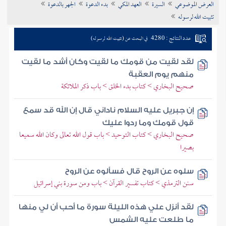
العرض الموضوعي
السيرة
العهد المكي
بدء الدعوة
الجهر بالدعوة
تراجم الأعلام
تثبيت الله لرسوله
عدد النتائج : 4280
في البحث عن (تثبيت الله لرسوله)
لقد لقيت من قومك ما لقيت وكان أشد ما لقيت
منهم يوم العقبة
صحيح البخاري > كتاب بدء الخلق > باب ذكر الملائكة
إن جبريل عليه السلام ناداني قال إن الله قد سمع
قول قومك وما ردوا عليك
صحيح البخاري > كتاب التوحيد > باب قول الله تعالى وكان الله سميعا
بصيرا
سلوه عن الروح قال فسألوه عن الروح
سنن الترمذي > كتاب تفسير القرآن > باب ومن سورة بني إسرائيل
لقد أنزل علي هذه الليلة سورة ما أحب أن لي منها
ما طلعت عليه الشمس