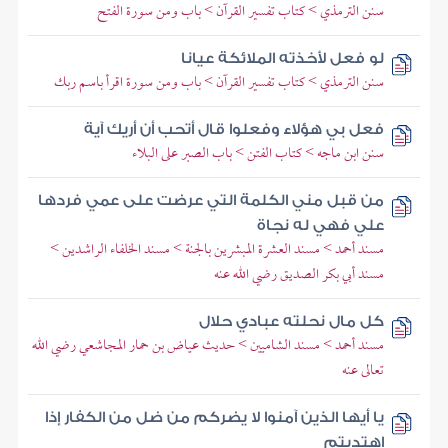
سنن الترمذي > كتاب تفسير القرآن > باب ومن سورة الفتح
لو فعل لأخذته الملائكة عيانا
سنن الترمذي > كتاب تفسير القرآن > باب ومن سورة اقرأ باسم ربك
فعل بي هؤلاء وفعلوا قال أتحب أن أريك آية
سنن ابن ماجه > كتاب الفتن > باب الصبر على البلاء
من قبل مني الكلمة التي عرضت على عمي فردها
علي فهي له نجاة
مسند أحمد > مسند العشرة المبشرين بالجنة > مسند الخلفاء الراشدين >
مسند أبي بكر الصديق رضي الله عنه
كل مال نحلته عبادي حلال
مسند أحمد > مسند الشاميين > حديث عياض بن حمار المجاشعي رضي الله
تعالى عنه
يا أيها الذين آمنوا لا يضركم من ضل من الكفار إذا
اهتديتم