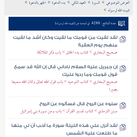
العرض الموضوعي
السيرة
العهد المكي
بدء الدعوة
الجهر بالدعوة
تراجم الأعلام
تثبيت الله لرسوله
عدد النتائج : 4280
في البحث عن (تثبيت الله لرسوله)
لقد لقيت من قومك ما لقيت وكان أشد ما لقيت
منهم يوم العقبة
صحيح البخاري > كتاب بدء الخلق > باب ذكر الملائكة
إن جبريل عليه السلام ناداني قال إن الله قد سمع
قول قومك وما ردوا عليك
صحيح البخاري > كتاب التوحيد > باب قول الله تعالى وكان الله سميعا
بصيرا
سلوه عن الروح قال فسألوه عن الروح
سنن الترمذي > كتاب تفسير القرآن > باب ومن سورة بني إسرائيل
لقد أنزل علي هذه الليلة سورة ما أحب أن لي منها
ما طلعت عليه الشمس