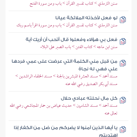
سنن الترمذي > كتاب تفسير القرآن > باب ومن سورة الفتح
لو فعل لأخذته الملائكة عيانا
سنن الترمذي > كتاب تفسير القرآن > باب ومن سورة اقرأ باسم ربك
فعل بي هؤلاء وفعلوا قال أتحب أن أريك آية
سنن ابن ماجه > كتاب الفتن > باب الصبر على البلاء
من قبل مني الكلمة التي عرضت على عمي فردها
علي فهي له نجاة
مسند أحمد > مسند العشرة المبشرين بالجنة > مسند الخلفاء الراشدين >
مسند أبي بكر الصديق رضي الله عنه
كل مال نحلته عبادي حلال
مسند أحمد > مسند الشاميين > حديث عياض بن حمار المجاشعي رضي الله
تعالى عنه
يا أيها الذين آمنوا لا يضركم من ضل من الكفار إذا
اهتديتم