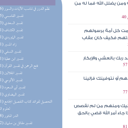
 ومن يضلل الله فما له من
(196) نظم الدرر في تناسب الآيات والسور
(195) تفسير القاسمي
(193) تفسير السعدي
(191) تفسير الكشاف
مت كل أمة برسولهم
(191) تفسير الماوردي
خذتهم فكيف كان عقاب
(191) زاد المسير
(191) تفسير النسفي
(191) تفسير ابن عطية
 ربك بالعشي والإبكار
(191) فتح الرحمن في تفسير القرآن
(191) تفسير الجلالين
هم أو نتوفينك فإلينا
(191) تفسير الألوسي
(191) تفسير أبي السعود
(191) تفسير البيضاوي
(191) التحصيل لفو
عليك ومنهم من لم نقصص
لعلوم ال
ذا جاء أمر الله قضي بالحق
(158) الدر المنثور
(152) تفسير مقاتل بن سليمان