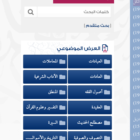
الكل
[
بحث متقدم
]
العرض الموضوعي
العبادات
المعاملات
العادات
الآداب الشرعية
أصول الفقه
المنطق
العقيدة
التفسير وعلوم القرآن
ائد كتاب التفصيل الجامع
تنزيل
مصطلح الحديث
السيرة
التصوف والصوفية
التاريخ والأمم السابقة