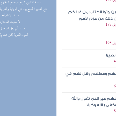
(7) عمدة القاري شرح صحيح البخاري
(5) فتح القدير الجامع بين فني الرواية والدراية
 أوتوا الكتاب من قبلكم
(5) مسند الإمام أحمد
ن ذلك من عزم الأمور
(5) الأحاديث المختارة
(5) مسند أبي يعلى الموصلي
(4) السيرة النبوية (ابن هشام)
نصيرا
 عنهم وعظهم وقل لهم في
هم غير الذي تقول والله
فى بالله وكيلا