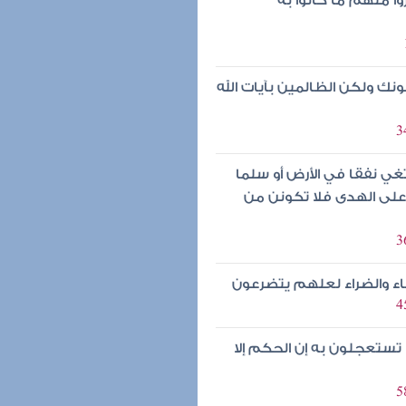
 منهم ما كانوا به
نك ولكن الظالمين بآيات الله
ي نفقا في الأرض أو سلما
على الهدى فلا تكونن من
اء والضراء لعلهم يتضرعون
تستعجلون به إن الحكم إلا