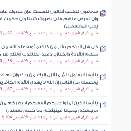
سماعون للكذب أكالون للسحت فإن جاءوك فاح
وإن تعرض عنهم فلن يضروك شيئا وإن حكمت فا
يحب المقسطين
تفسير القرآن العزيز > تفسير سورة المائدة > تفسير الآيات من 42 إلى 43
قل هل أنبئكم بشر من ذلك مثوبة عند الله من 
منهم القردة والخنازير وعبد الطاغوت أولئك شر 
تفسير القرآن العزيز > تفسير سورة المائدة > تفسير الآيات من 58 إلى 60
يا أيها الرسول بلغ ما أنزل إليك من ربك وإن لم ت
يعصمك من الناس إن الله لا يهدي القوم الكافري
تفسير القرآن العزيز > تفسير سورة المائدة > تفسير الآيات من 67 إلى 69
يا أيها الذين آمنوا عليكم أنفسكم لا يضركم من ض
مرجعكم جميعا فينبئكم بما كنتم تعملون
تفسير القرآن العزيز > تفسير سورة المائدة > تفسير الآيات من 104 إلى 105