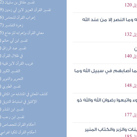
(152) تفسير مقاتل بن سليمان
(149) تفسير القرآن العزيز لابن أبي زمنين
(146) إعراب القرآن للنحاس
ما النصر إلا من عند الله
(127) زهرة التفاسير
(125) معاني القرآن وإعرابه للزجاج
(99) تفسير ابن أبي حاتم
(64) تفسير عبد الرزاق
ن
(62) في ظلال القرآن
(56) غريب القرآن لابن قتيبة
(55) التفسير الكبير
ما أصابهم في سبيل الله وما
(45) التحرير والتنوير
(25) تفسير الطبري
(20) كشف المعاني في المتشابه من المثاني
تبعوا رضوان الله والله ذو
(19) الإكليل في استنباط التنزيل
(14) تفسير ابن المنذر
(11) تفسير ابن رجب
(10) أحكام القرآن للجصاص
 والزبر والكتاب المنير
(8) أحكام القرآن للكيا الهراسي