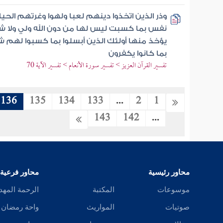
وذر الذين اتخذوا دينهم لعبا ولهوا وغرتهم الحياة
نفس بما كسبت ليس لها من دون الله ولي ولا ش
يؤخذ منها أولئك الذين أبسلوا بما كسبوا لهم 
بما كانوا يكفرون
تفسير القرآن العزيز > تفسير سورة الأنعام > تفسير الآية 70
136
135
134
133
...
2
1
143
142
...
محاور رئيسية
محاور فرعية
موسوعات
المكتبة
الرحمة المهد
صوتيات
المواريث
واحة رمضان