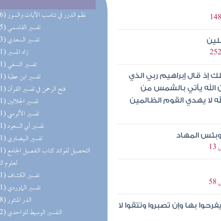
(196) نظم الدرر في تناسب الآيات والسور
(195) تفسير القاسمي
(193) تفسير السعدي
لين
(191) زاد المسير
(191) تفسير النسفي
(191) تفسير ابن عطية
ملك إذ قال إبراهيم ربي الذي
(191) فتح الرحمن في تفسير القرآن
ن الله يأتي بالشمس من
(191) تفسير الجلالين
 لا يهدي القوم الظالمين
(191) تفسير الألوسي
(191) تفسير أبي السعود
بئس المهاد
(191) تفسير البيضاوي
(191) التحصيل لفو
لعلوم ال
(191) تفسير الكشاف
(191) تفسير الماوردي
(158) الدر المنثور
 بها وإن تصبروا وتتقوا لا
(152) التفسير الوسيط للواحدي