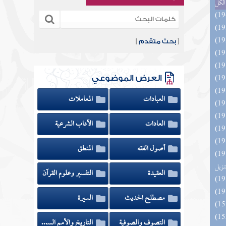
الكل
[
بحث متقدم
]
العرض الموضوعي
العبادات
المعاملات
العادات
الآداب الشرعية
أصول الفقه
المنطق
ائد كتاب التفصيل الجامع
تنزيل
العقيدة
التفسير وعلوم القرآن
مصطلح الحديث
السيرة
التصوف والصوفية
التاريخ والأمم السابقة