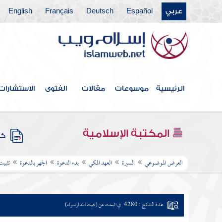
عربي
Español
Deutsch
Français
English
الرئيسية
موسوعات
مقالات
الفتوى
الاستشارات
المكتبة الإسلامية
كتب
العرض الموضوعي
السيرة
العهد المكي
بدء الدعوة
الجهر بالدعوة
تثبيت
عدد النتائج : 4280
في البحث عن (تثبيت الله لرسوله)