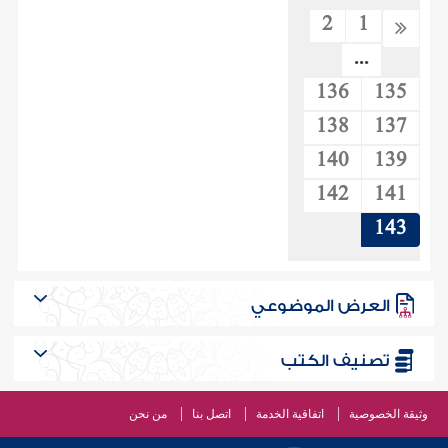
2
1
...
136
135
138
137
140
139
142
141
143
العرض الموضوعي
تصنيف الكتب
وثيقة الخصوصية
اتفاقية الخدمة
اتصل بنا
من نحن