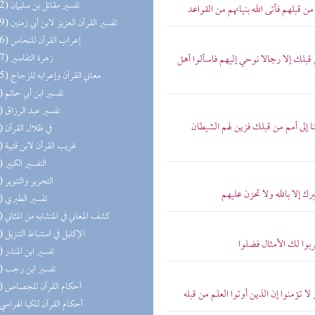
(152) تفسير مقاتل بن سليمان
 قبلهم فأتى الله بنيانهم من القواعد
(149) تفسير القرآن العزيز لابن أبي زمنين
(146) إعراب القرآن للنحاس
(127) زهرة التفاسير
 قبلك إلا رجالا نوحي إليهم فاسألوا أهل
(125) معاني القرآن وإعرابه للزجاج
(99) تفسير ابن أبي حاتم
(64) تفسير عبد الرزاق
ا إلى أمم من قبلك فزين لهم الشيطان
(62) في ظلال القرآن
(56) غريب القرآن لابن قتيبة
(55) التفسير الكبير
(45) التحرير والتنوير
 إلا بالله ولا تحزن عليهم
(25) تفسير الطبري
(20) كشف المعاني في المتشابه من المثاني
(19) الإكليل في استنباط التنزيل
بوا لك الأمثال فضلوا
(14) تفسير ابن المنذر
(11) تفسير ابن رجب
(10) أحكام القرآن للجصاص
لا تؤمنوا إن الذين أوتوا العلم من قبله
(8) أحكام القرآن للكيا الهراسي