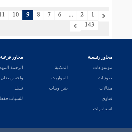
11
10
9
8
7
6
...
2
1
143
محاور رئيسية
محاور فرعية
موسوعات
المكتبة
الرحمة المهد
صوتيات
المواريث
واحة رمضان
مقالات
بنين وبنات
نسك
فتاوى
للشباب فقط
استشارات