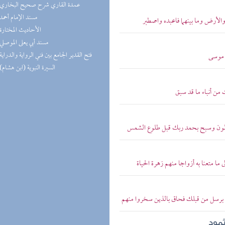
(7) عمدة القاري شرح صحيح البخاري
(5) مسند الإمام أحمد
الأرض وما بينهما فاعبده واصطبر
(5) الأحاديث المختارة
(5) مسند أبي يعلى الموصلي
(5) فتح القدير الجامع بين فني الرواية والدراية
ث موسى
(4) السيرة النبوية (ابن هشام)
من أنباء ما قد سبق
يقولون وسبح بحمد ربك قبل طلوع الشمس
ما متعنا به أزواجا منهم زهرة الحياة
زئ برسل من قبلك فحاق بالذين سخروا منهم
مود