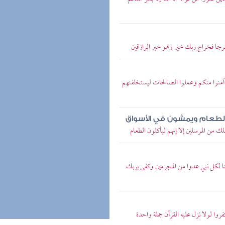
خرجا فخراج ربك خير وهو خير الرازقين
ن آمنوا منكم وعملوا الصالحات ليستخلفنهم
 الطعام ويمشون في الأسواق
ك من المرسلين إلا إنهم ليأكلون الطعام
نا لكل نبي عدوا من المجرمين وكفى بربك
روا لولا نزل عليه القرآن جملة واحدة