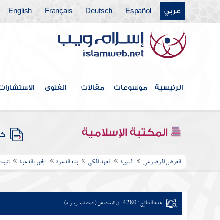
عربي
Español
Deutsch
Français
English
الرئيسية
موسوعات
مقالات
الفتوى
الاستشارات
المكتبة الإسلامية
كتب
العرض الموضوعي
السيرة
العهد المكي
بدء الدعوة
الجهر بالدعوة
تثبيت
عدد النتائج : 4280
في البحث عن (تثبيت الله لرسوله)