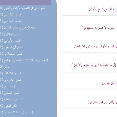
(196) نظم الدرر في تناسب الآيات والسور
ن قبلك في شيع الأولين
(195) تفسير القاسمي
(193) تفسير السعدي
رسول إلا كانوا به يستهزئون
(191) فتح الرحمن في تفسير القرآن
(191) تفسير الجلالين
(191) تفسير الألوسي
اوات والأرض وما بينهما إلا بالحق
(191) تفسير أبي السعود
(191) تفسير البيضاوي
(191) التحصيل لفو
ى ما متعنا به أزواجا منهم ولا تحزن
لعلوم ال
(191) تفسير الكشاف
(191) تفسير الماوردي
لقرآن عضين
(191) زاد المسير
(191) تفسير النسفي
(191) تفسير ابن عطية
ؤمر وأعرض عن المشركين
(158) الدر المنثور
(152) التفسير الوسيط للواحدي