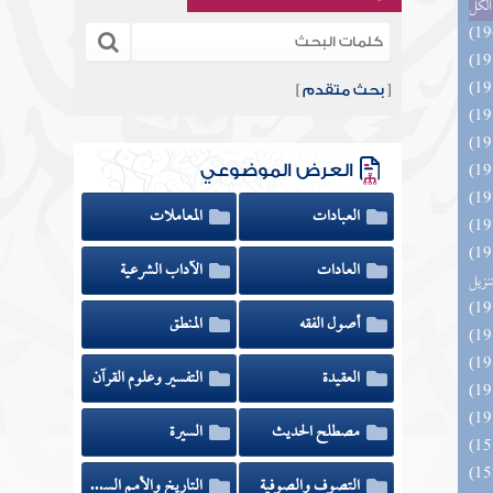
الكل
[
بحث متقدم
]
العرض الموضوعي
العبادات
المعاملات
ائد كتاب التفصيل الجامع
العادات
الآداب الشرعية
تنزيل
أصول الفقه
المنطق
العقيدة
التفسير وعلوم القرآن
مصطلح الحديث
السيرة
التصوف والصوفية
التاريخ والأمم السابقة