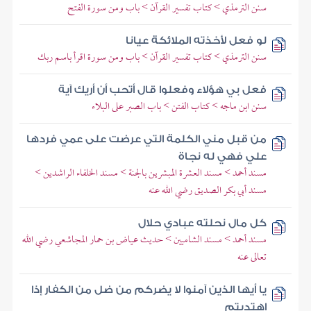
سنن الترمذي > كتاب تفسير القرآن > باب ومن سورة الفتح
لو فعل لأخذته الملائكة عيانا
سنن الترمذي > كتاب تفسير القرآن > باب ومن سورة اقرأ باسم ربك
فعل بي هؤلاء وفعلوا قال أتحب أن أريك آية
سنن ابن ماجه > كتاب الفتن > باب الصبر على البلاء
من قبل مني الكلمة التي عرضت على عمي فردها
علي فهي له نجاة
مسند أحمد > مسند العشرة المبشرين بالجنة > مسند الخلفاء الراشدين >
مسند أبي بكر الصديق رضي الله عنه
كل مال نحلته عبادي حلال
مسند أحمد > مسند الشاميين > حديث عياض بن حمار المجاشعي رضي الله
تعالى عنه
يا أيها الذين آمنوا لا يضركم من ضل من الكفار إذا
اهتديتم