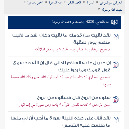
العرض الموضوعي
السيرة
العهد المكي
بدء الدعوة
الجهر بالدعوة
تراجم الأعلام
تثبيت الله لرسوله
عدد النتائج : 4280
في البحث عن (تثبيت الله لرسوله)
لقد لقيت من قومك ما لقيت وكان أشد ما لقيت
منهم يوم العقبة
صحيح البخاري > كتاب بدء الخلق > باب ذكر الملائكة
إن جبريل عليه السلام ناداني قال إن الله قد سمع
قول قومك وما ردوا عليك
صحيح البخاري > كتاب التوحيد > باب قول الله تعالى وكان الله سميعا
بصيرا
سلوه عن الروح قال فسألوه عن الروح
سنن الترمذي > كتاب تفسير القرآن > باب ومن سورة بني إسرائيل
لقد أنزل علي هذه الليلة سورة ما أحب أن لي منها
ما طلعت عليه الشمس