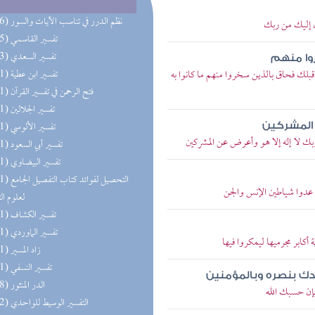
(196) نظم الدرر في تناسب الآيات والسور
زل إليك من ربك
(195) تفسير القاسمي
(193) تفسير السعدي
وا منهم
قبلك فحاق بالذين سخروا منهم ما كانوا به
(191) تفسير ابن عطية
(191) فتح الرحمن في تفسير القرآن
(191) تفسير الجلالين
(191) تفسير الألوسي
ن المشركين
ربك لا إله إلا هو وأعرض عن المشركين
(191) تفسير أبي السعود
(191) تفسير البيضاوي
(191) التحصيل لفو
 عدوا شياطين الإنس والجن
لعلوم ال
(191) تفسير الكشاف
(191) تفسير الماوردي
أكابر مجرميها ليمكروا فيها
(191) زاد المسير
(191) تفسير النسفي
يدك بنصره وبالمؤمنين
(158) الدر المنثور
فإن حسبك الله
(152) التفسير الوسيط للواحدي