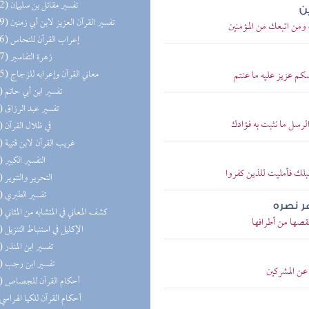
(152) تفسير مقاتل بن سليمان
ن
(149) تفسير القرآن العزيز لابن أبي زمنين
ه ومن اتبعك من المؤمنين
(146) إعراب القرآن للنحاس
(127) زهرة التفاسير
(125) معاني القرآن وإعرابه للزجاج
سكم عزيز عليه ما عنتم
(99) تفسير ابن أبي حاتم
(64) تفسير عبد الرزاق
لرسل ما نثبت به فؤادك
(62) في ظلال القرآن
(56) غريب القرآن لابن قتيبة
(55) التفسير الكبير
بلك فأمليت للذين كفروا
(45) التحرير والتنوير
(25) تفسير الطبري
ر نصره
(20) كشف المعاني في المتشابه من المثاني
نقصها من أطرافها
(19) الإكليل في استنباط التنزيل
(14) تفسير ابن المنذر
(11) تفسير ابن رجب
عن المشركين
(10) أحكام القرآن للجصاص
(8) أحكام القرآن للكيا الهراسي