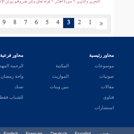
التحرير والتنوير > سورة الحشر > قوله تعالى ولئن نصروهم ليولن الأد
9
8
7
6
5
4
3
2
1
محاور رئيسية
محاور فرعية
موسوعات
المكتبة
الرحمة المهد
صوتيات
المواريث
واحة رمضان
مقالات
بنين وبنات
نسك
فتاوى
للشباب فقط
استشارات