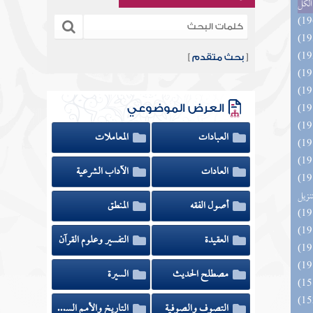
الكل
[
بحث متقدم
]
العرض الموضوعي
العبادات
المعاملات
العادات
الآداب الشرعية
ائد كتاب التفصيل الجامع
تنزيل
أصول الفقه
المنطق
العقيدة
التفسير وعلوم القرآن
مصطلح الحديث
السيرة
التصوف والصوفية
التاريخ والأمم السابقة