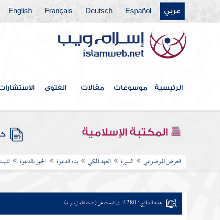
عربي
Español
Deutsch
Français
English
الرئيسية
موسوعات
مقالات
الفتوى
الاستشارات
المكتبة الإسلامية
كتب
العرض الموضوعي
السيرة
العهد المكي
بدء الدعوة
الجهر بالدعوة
تثبيت
عدد النتائج : 4280
في البحث عن (تثبيت الله لرسوله)