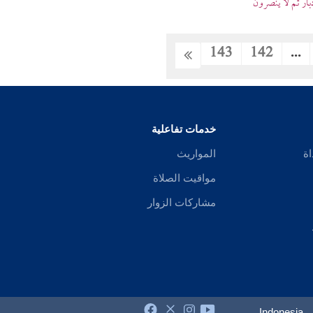
بار ثم لا ينصرون
143
142
...
خدمات تفاعلية
اة
المواريث
مواقيت الصلاة
مشاركات الزوار