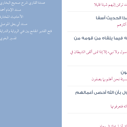
(7) عمدة القاري شرح صحيح البخاري
ت تركن إليهم شيئا قليلا
(5) مسند الإمام أحمد
(5) الأحاديث المختارة
ا الحديث أسفا
(5) مسند أبي يعلى الموصلي
آثارهم
(5) فتح القدير الجامع بين فني الرواية والدراية
(4) تفسير البغوي
ه فيما يلقاه من قومه من
ل ولا نبيء إلا إذا تمنى ألقى الشيطان في
ون
لسيئة نحن أعلم بما يصفون
ل بأن الله أحصى أعمالهم
ه فتعرفونها
رآن لرادك إلى معاد