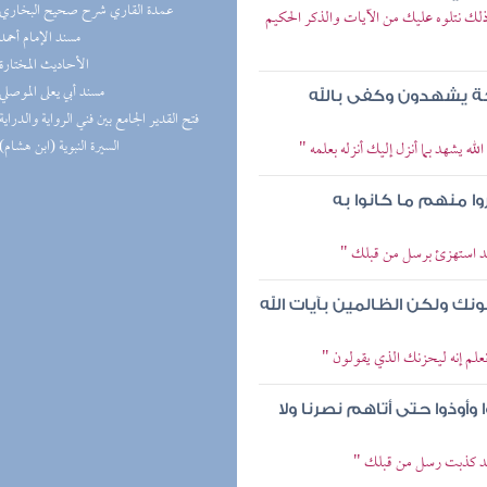
(7) عمدة القاري شرح صحيح البخاري
 ذلك نتلوه عليك من الآيات والذكر الحكيم
(5) مسند الإمام أحمد
(5) الأحاديث المختارة
(5) مسند أبي يعلى الموصلي
ائكة يشهدون وكفى بالله
(5) فتح القدير الجامع بين فني الرواية والدراية
(4) السيرة النبوية (ابن هشام)
له يشهد بما أنزل إليك أنزله بعلمه "
 منهم ما كانوا به
لقد استهزئ برسل من قبلك "
نك ولكن الظالمين بآيات الله
 نعلم إنه ليحزنك الذي يقولون "
وذوا حتى أتاهم نصرنا ولا
ولقد كذبت رسل من قبلك "