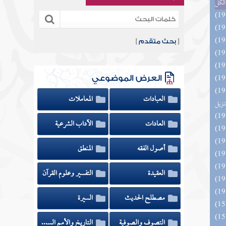
الكل
[
بحث متقدم
]
العرض الموضوعي
ائد كتاب التفصيل الجامع
العبادات
المعاملات
تنزيل
العادات
الآداب الشرعية
أصول الفقه
المنطق
العقيدة
التفسير وعلوم القرآن
مصطلح الحديث
السيرة
التصوف والصوفية
التاريخ والأمم السابقة