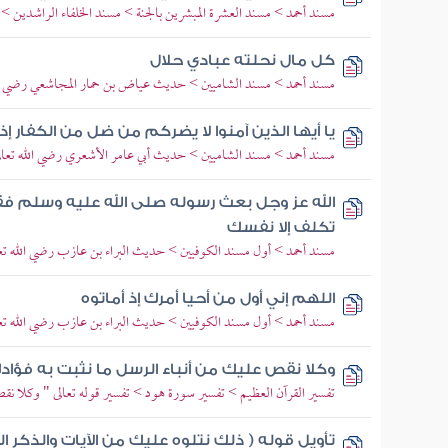
مسند أحمد > مسند العشرة المبشرين بالجنة > مسند الخلفاء الراشدين >
كل مال نحلته عبادي حلال
مسند أحمد > مسند الشاميين > حديث عياض بن حمار المجاشعي رضي الل
يا أيها الذين آمنوا لا يضركم من ضل من الكفار إذ
مسند أحمد > مسند الشاميين > حديث أبي عامر الأشعري رضي الله تعال
الله عز وجل بعث رسوله صلى الله عليه وسلم فقا
تكلف إلا نفسك
مسند أحمد > أول مسند الكوفيين > حديث البراء بن عازب رضي الله تعا
اللهم إني أول من أحيا أمرك إذ أماتوه
مسند أحمد > أول مسند الكوفيين > حديث البراء بن عازب رضي الله تعا
وكلا نقص عليك من أنباء الرسل ما نثبت به فؤاد
تفسير القرآن العظيم > تفسير سورة هود > تفسير قوله تعالى " وكلا نق
تأويل قوله ( ذلك نتلوه عليك من الآيات والذكر 