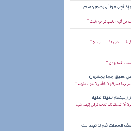
 إذ أجمعوا أمرهم وهم
 من أنباء الغيب نوحيه إليك "
ول الذين كفروا لست مرسلا "
يناك المستهزئين "
ك في ضيق مما يمكرون
ر وما صبرك إلا بالله ولا تحزن عليهم "
ن إليهم شيئا قليلا
ولا أن ثبتناك لقد كدت تركن إليهم شيئا
عف الممات ثم لا تجد لك