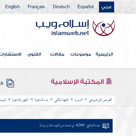
عربي
Español
Deutsch
Français
English
الرئيسية
موسوعات
مقالات
الفتوى
الاستشارات
المكتبة الإسلامية
كتب
العرض الموضوعي
السيرة
العهد المكي
بدء الدعوة
الجهر بالدعوة
تثبيت
عدد النتائج : 4280
في البحث عن (تثبيت الله لرسوله)