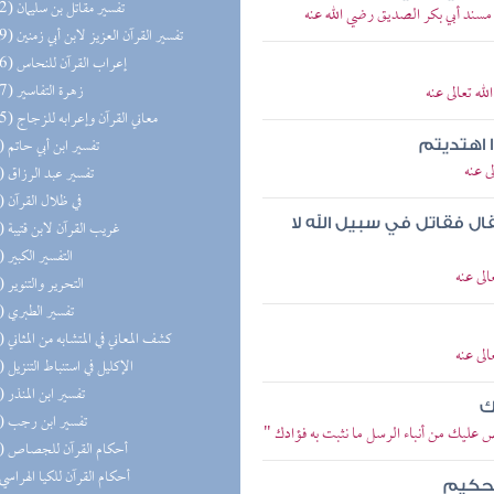
(152) تفسير مقاتل بن سليمان
 مسند أبي بكر الصديق رضي الله عنه
(149) تفسير القرآن العزيز لابن أبي زمنين
(146) إعراب القرآن للنحاس
(127) زهرة التفاسير
ه تعالى عنه
(125) معاني القرآن وإعرابه للزجاج
(99) تفسير ابن أبي حاتم
ا اهتديتم
ى عنه
(64) تفسير عبد الرزاق
(62) في ظلال القرآن
ل فقاتل في سبيل الله لا
(56) غريب القرآن لابن قتيبة
(55) التفسير الكبير
لى عنه
(45) التحرير والتنوير
(25) تفسير الطبري
(20) كشف المعاني في المتشابه من المثاني
لى عنه
(19) الإكليل في استنباط التنزيل
(14) تفسير ابن المنذر
ك
(11) تفسير ابن رجب
ص عليك من أنباء الرسل ما نثبت به فؤادك "
(10) أحكام القرآن للجصاص
(8) أحكام القرآن للكيا الهراسي
الحكيم