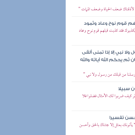
ذا لأذقناك ضعف الحياة وضعف الممات "
هم قوم نوح وعاد وثمود
 يكذبوك فقد كذبت قبلهم قوم نوح وعاد
لا نبي إلا إذا تمنى ألقى
ثم يحكم الله آياته والله
أرسلنا من قبلك من رسول ولا نبي "
ن سبيلا
نظر كيف ضربوا لك الأمثال فضلوا فلا
أحسن تفسيرا
ا يأتونك بمثل إلا جئناك بالحق وأحسن