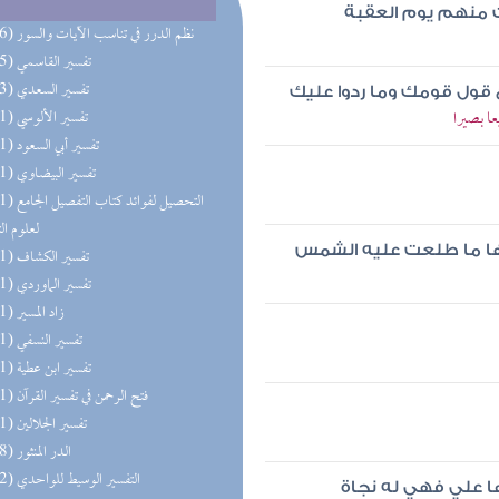
 منهم يوم العقبة
(196) نظم الدرر في تناسب الآيات والسور
(195) تفسير القاسمي
(193) تفسير السعدي
ع قول قومك وما ردوا عليك
ا بصيرا
(191) تفسير الألوسي
(191) تفسير أبي السعود
(191) تفسير البيضاوي
(191) التحصيل لفو
لعلوم ال
نها ما طلعت عليه الشمس
(191) تفسير الكشاف
(191) تفسير الماوردي
(191) زاد المسير
(191) تفسير النسفي
(191) تفسير ابن عطية
(191) فتح الرحمن في تفسير القرآن
(191) تفسير الجلالين
(158) الدر المنثور
(152) التفسير الوسيط للواحدي
 علي فهي له نجاة