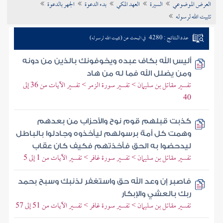
العرض الموضوعي
السيرة
العهد المكي
بدء الدعوة
الجهر بالدعوة
تراجم الأعلام
تثبيت الله لرسوله
عدد النتائج : 4280
في البحث عن (تثبيت الله لرسوله)
أليس الله بكاف عبده ويخوفونك بالذين من دونه
ومن يضلل الله فما له من هاد
تفسير مقاتل بن سليمان > تفسير سورة الزمر > تفسير الآيات من 36 إلى
40
كذبت قبلهم قوم نوح والأحزاب من بعدهم
وهمت كل أمة برسولهم ليأخذوه وجادلوا بالباطل
ليدحضوا به الحق فأخذتهم فكيف كان عقاب
تفسير مقاتل بن سليمان > تفسير سورة غافر > تفسير الآيات من 1 إلى 5
فاصبر إن وعد الله حق واستغفر لذنبك وسبح بحمد
ربك بالعشي والإبكار
تفسير مقاتل بن سليمان > تفسير سورة غافر > تفسير الآيات من 51 إلى 57