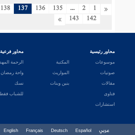
138
137
136
135
...
2
1
143
142
محاور رئيسية
محاور فرعية
موسوعات
المكتبة
الرحمة المهد
صوتيات
المواريث
واحة رمضان
مقالات
بنين وبنات
نسك
فتاوى
للشباب فقط
استشارات
عربي
Español
Deutsch
Français
English