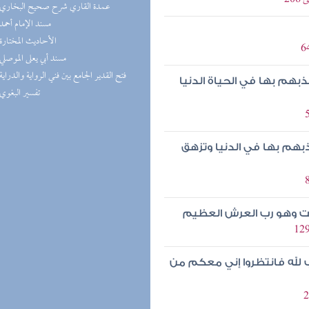
(7) عمدة القاري شرح صحيح البخاري
(5) مسند الإمام أحمد
(5) الأحاديث المختارة
(5) مسند أبي يعلى الموصلي
(5) فتح القدير الجامع بين فني الرواية والدراية
عذبهم بها في الحياة الدنيا
(4) تفسير البغوي
عذبهم بها في الدنيا وتزهق
وكلت وهو رب العرش العظيم
يب لله فانتظروا إني معكم من