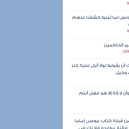
يونس لما آمنوا كشفنا عنهم
ير الحاكمين
 يقولوا لولا أنزل عليه كنز
ء وكيل
ن لا إله إلا هو فهل أنتم
من قبله كتاب موسى إماما
 فالنار موعده فلا تك في