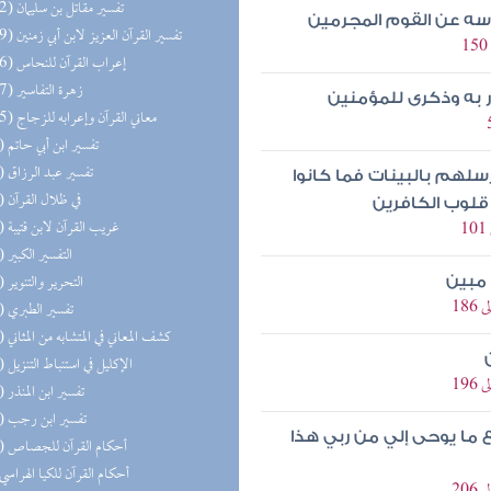
(152) تفسير مقاتل بن سليمان
سه عن القوم المجرمين
(149) تفسير القرآن العزيز لابن أبي زمنين
(146) إعراب القرآن للنحاس
(127) زهرة التفاسير
ر به وذكرى للمؤمنين
(125) معاني القرآن وإعرابه للزجاج
(99) تفسير ابن أبي حاتم
(64) تفسير عبد الرزاق
سلهم بالبينات فما كانوا
(62) في ظلال القرآن
قلوب الكافرين
(56) غريب القرآن لابن قتيبة
(55) التفسير الكبير
(45) التحرير والتنوير
 مبين
(25) تفسير الطبري
(20) كشف المعاني في المتشابه من المثاني
(19) الإكليل في استنباط التنزيل
(14) تفسير ابن المنذر
(11) تفسير ابن رجب
تبع ما يوحى إلي من ربي هذا
(10) أحكام القرآن للجصاص
(8) أحكام القرآن للكيا الهراسي