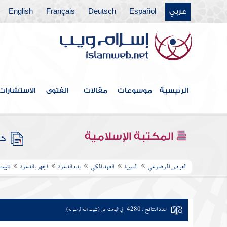
عربي
Español
Deutsch
Français
English
الرئيسية
موسوعات
مقالات
الفتوى
الاستشارات
المكتبة الإسلامية
كتب
العرض الموضوعي
السيرة
العهد المكي
بدء الدعوة
الجهر بالدعوة
تثبيت
عدد النتائج : 4280
في البحث عن (تثبيت الله لرسوله)