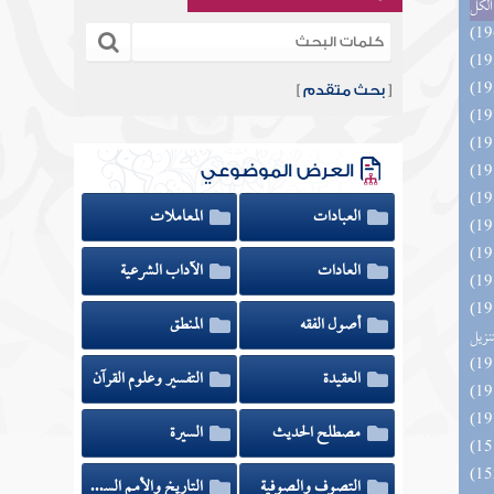
الكل
[
بحث متقدم
]
العرض الموضوعي
العبادات
المعاملات
العادات
الآداب الشرعية
ائد كتاب التفصيل الجامع
أصول الفقه
المنطق
تنزيل
العقيدة
التفسير وعلوم القرآن
مصطلح الحديث
السيرة
التصوف والصوفية
التاريخ والأمم السابقة