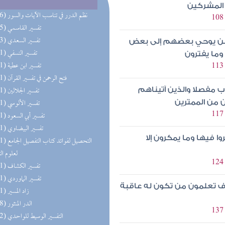
ن المشركين
(196) نظم الدرر في تناسب الآيات والسور
(195) تفسير القاسمي
(193) تفسير السعدي
لجن يوحي بعضهم إلى بعض
(191) تفسير النسفي
وما يفترون
(191) تفسير ابن عطية
(191) فتح الرحمن في تفسير القرآن
(191) تفسير الجلالين
اب مفصلا والذين آتيناهم
(191) تفسير الألوسي
ن من الممترين
(191) تفسير أبي السعود
(191) تفسير البيضاوي
 فيها وما يمكرون إلا
(191) التحصيل لفو
لعلوم ال
(191) تفسير الكشاف
(191) تفسير الماوردي
ف تعلمون من تكون له عاقبة
(191) زاد المسير
(158) الدر المنثور
(152) التفسير الوسيط للواحدي