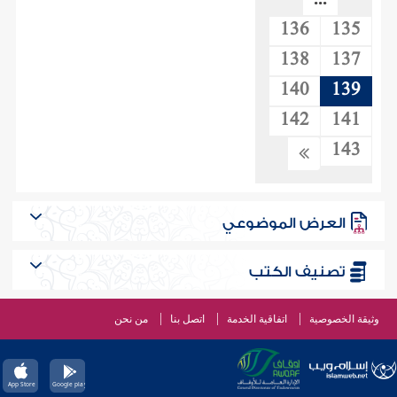
...
136
135
138
137
140
139
142
141
143
العرض الموضوعي
تصنيف الكتب
وثيقة الخصوصية
اتفاقية الخدمة
اتصل بنا
من نحن