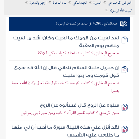
العرض الموضوعي
السيرة
العهد المكي
بدء الدعوة
الجهر بالدعوة
تراجم الأعلام
تثبيت الله لرسوله
عدد النتائج : 4280
في البحث عن (تثبيت الله لرسوله)
لقد لقيت من قومك ما لقيت وكان أشد ما لقيت
منهم يوم العقبة
صحيح البخاري > كتاب بدء الخلق > باب ذكر الملائكة
إن جبريل عليه السلام ناداني قال إن الله قد سمع
قول قومك وما ردوا عليك
صحيح البخاري > كتاب التوحيد > باب قول الله تعالى وكان الله سميعا
بصيرا
سلوه عن الروح قال فسألوه عن الروح
سنن الترمذي > كتاب تفسير القرآن > باب ومن سورة بني إسرائيل
لقد أنزل علي هذه الليلة سورة ما أحب أن لي منها
ما طلعت عليه الشمس