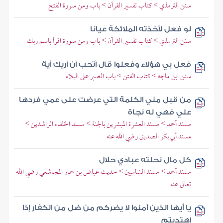
سنن الترمذي > كتاب تفسير القرآن > باب ومن سورة الفتح
لو فعل لأخذته الملائكة عيانا
سنن الترمذي > كتاب تفسير القرآن > باب ومن سورة اقرأ باسم ربك
فعل بي هؤلاء وفعلوا قال أتحب أن أريك آية
سنن ابن ماجه > كتاب الفتن > باب الصبر على البلاء
من قبل مني الكلمة التي عرضت على عمي فردها
علي فهي له نجاة
مسند أحمد > مسند العشرة المبشرين بالجنة > مسند الخلفاء الراشدين >
مسند أبي بكر الصديق رضي الله عنه
كل مال نحلته عبادي حلال
مسند أحمد > مسند الشاميين > حديث عياض بن حمار المجاشعي رضي الله
تعالى عنه
يا أيها الذين آمنوا لا يضركم من ضل من الكفار إذا
اهتديتم