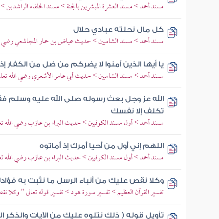
مسند أحمد > مسند العشرة المبشرين بالجنة > مسند الخلفاء الراشدين >
كل مال نحلته عبادي حلال
مسند أحمد > مسند الشاميين > حديث عياض بن حمار المجاشعي رضي الل
يا أيها الذين آمنوا لا يضركم من ضل من الكفار إذ
مسند أحمد > مسند الشاميين > حديث أبي عامر الأشعري رضي الله تعال
الله عز وجل بعث رسوله صلى الله عليه وسلم فقا
تكلف إلا نفسك
مسند أحمد > أول مسند الكوفيين > حديث البراء بن عازب رضي الله تعا
اللهم إني أول من أحيا أمرك إذ أماتوه
مسند أحمد > أول مسند الكوفيين > حديث البراء بن عازب رضي الله تعا
وكلا نقص عليك من أنباء الرسل ما نثبت به فؤاد
تفسير القرآن العظيم > تفسير سورة هود > تفسير قوله تعالى " وكلا نق
تأويل قوله ( ذلك نتلوه عليك من الآيات والذكر 