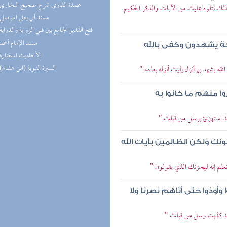
(7) عمدة القاري شرح صحيح البخاري
 ذلك نتلوه عليك من الآيات والذكر الحكيم
(5) مسند أبي يعلى الموصلي
(5) فتح القدير الجامع بين فني الرواية والدراية
(5) مسند الإمام أحمد
ائكة يشهدون وكفى بالله
(5) الأحاديث المختارة
(4) السيرة النبوية (ابن هشام)
له يشهد بما أنزل إليك أنزله بعلمه "
 منهم ما كانوا به
لقد استهزئ برسل من قبلك "
نك ولكن الظالمين بآيات الله
 نعلم إنه ليحزنك الذي يقولون "
وذوا حتى أتاهم نصرنا ولا
ولقد كذبت رسل من قبلك "