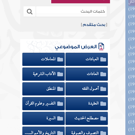
الكل
[
بحث متقدم
]
ائد كتاب التفصيل الجامع
تنزيل
العرض الموضوعي
العبادات
المعاملات
العادات
الآداب الشرعية
أصول الفقه
المنطق
العقيدة
التفسير وعلوم القرآن
مصطلح الحديث
السيرة
التصوف والصوفية
التاريخ والأمم السابقة