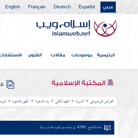
عربي
Español
Deutsch
Français
English
الرئيسية
موسوعات
مقالات
الفتوى
الاستشارات
المكتبة الإسلامية
كتب
العرض الموضوعي
السيرة
العهد المكي
بدء الدعوة
الجهر بالدعوة
تثبيت
عدد النتائج : 4280
في البحث عن (تثبيت الله لرسوله)