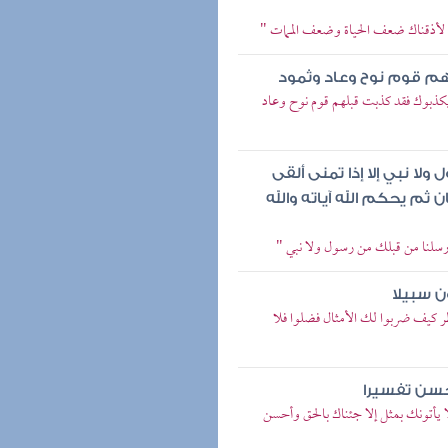
ذا لأذقناك ضعف الحياة وضعف الممات "
هم قوم نوح وعاد وثمود
 يكذبوك فقد كذبت قبلهم قوم نوح وعاد
لا نبي إلا إذا تمنى ألقى
ثم يحكم الله آياته والله
أرسلنا من قبلك من رسول ولا نبي "
ن سبيلا
نظر كيف ضربوا لك الأمثال فضلوا فلا
أحسن تفسيرا
ا يأتونك بمثل إلا جئناك بالحق وأحسن