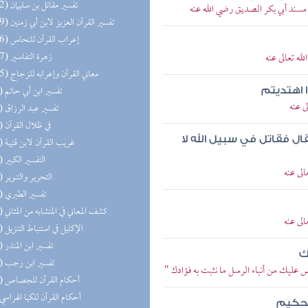
(152) تفسير مقاتل بن سليمان
 مسند أبي بكر الصديق رضي الله عنه
(149) تفسير القرآن العزيز لابن أبي زمنين
(146) إعراب القرآن للنحاس
(127) زهرة التفاسير
ه تعالى عنه
(125) معاني القرآن وإعرابه للزجاج
(99) تفسير ابن أبي حاتم
ا اهتديتم
ى عنه
(64) تفسير عبد الرزاق
(62) في ظلال القرآن
ل فقاتل في سبيل الله لا
(56) غريب القرآن لابن قتيبة
(55) التفسير الكبير
لى عنه
(45) التحرير والتنوير
(25) تفسير الطبري
(20) كشف المعاني في المتشابه من المثاني
لى عنه
(19) الإكليل في استنباط التنزيل
(14) تفسير ابن المنذر
ك
(11) تفسير ابن رجب
ص عليك من أنباء الرسل ما نثبت به فؤادك "
(10) أحكام القرآن للجصاص
(8) أحكام القرآن للكيا الهراسي
الحكيم