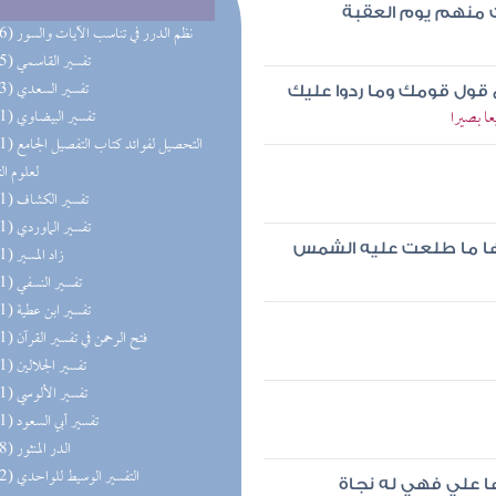
 منهم يوم العقبة
(196) نظم الدرر في تناسب الآيات والسور
(195) تفسير القاسمي
(193) تفسير السعدي
ع قول قومك وما ردوا عليك
ا بصيرا
(191) تفسير البيضاوي
(191) التحصيل لفو
لعلوم ال
(191) تفسير الكشاف
(191) تفسير الماوردي
نها ما طلعت عليه الشمس
(191) زاد المسير
(191) تفسير النسفي
(191) تفسير ابن عطية
(191) فتح الرحمن في تفسير القرآن
(191) تفسير الجلالين
(191) تفسير الألوسي
(191) تفسير أبي السعود
(158) الدر المنثور
(152) التفسير الوسيط للواحدي
 علي فهي له نجاة