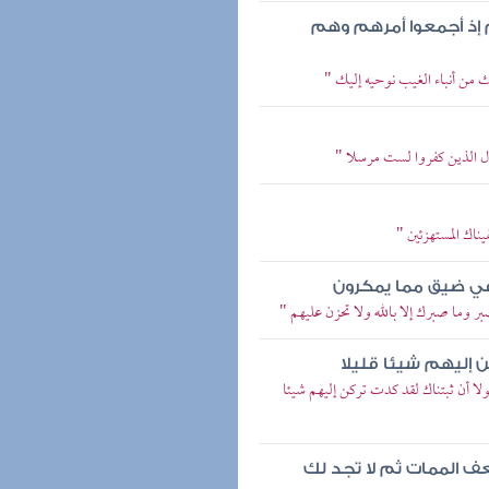
 إذ أجمعوا أمرهم وهم
 من أنباء الغيب نوحيه إليك "
ول الذين كفروا لست مرسلا "
يناك المستهزئين "
ك في ضيق مما يمكرون
ر وما صبرك إلا بالله ولا تحزن عليهم "
ن إليهم شيئا قليلا
ولا أن ثبتناك لقد كدت تركن إليهم شيئا
عف الممات ثم لا تجد لك