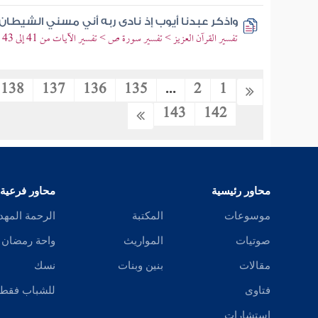
واذكر عبدنا أيوب إذ نادى ربه أني مسني الشيطا
تفسير القرآن العزيز > تفسير سورة ص > تفسير الآيات من 41 إلى 43
138
137
136
135
...
2
1
143
142
محاور رئيسية
محاور فرعية
موسوعات
المكتبة
الرحمة المهد
صوتيات
المواريث
واحة رمضان
مقالات
بنين وبنات
نسك
فتاوى
للشباب فقط
استشارات