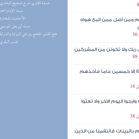
(7) عمدة القاري شرح صحيح البخاري
(5) مسند الإمام أحمد
(5) الأحاديث المختارة
م ومن أضل ممن اتبع هواه
(5) مسند أبي يعلى الموصلي
(5) فتح القدير الجامع بين فني الرواية والدراية
(4) تفسير البغوي
لى ربك ولا تكونن من المشركين
ة إلا خمسين عاما فأخذهم
رجوا اليوم الآخر ولا تعثوا
بالبينات فانتقمنا من الذين