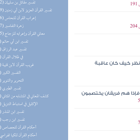
(152) تفسير مقاتل بن سليمان
(149) تفسير القرآن العزيز لابن أبي زمنين
(146) إعراب القرآن للنحاس
(127) زهرة التفاسير
(125) معاني القرآن وإعرابه للزجاج
(99) تفسير ابن أبي حاتم
(64) تفسير عبد الرزاق
(62) في ظلال القرآن
نظر كيف كان عاقبة
(56) غريب القرآن لابن قتيبة
(55) التفسير الكبير
(45) التحرير والتنوير
(25) تفسير الطبري
له فإذا هم فريقان يختصمون
(20) كشف المعاني في المتشابه من المثاني
(19) الإكليل في استنباط التنزيل
(14) تفسير ابن المنذر
(11) تفسير ابن رجب
(10) أحكام القرآن للجصاص
(8) أحكام القرآن للكيا الهراسي