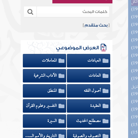
الكل
[
بحث متقدم
]
العرض الموضوعي
العبادات
المعاملات
العادات
الآداب الشرعية
ائد كتاب التفصيل الجامع
تنزيل
أصول الفقه
المنطق
العقيدة
التفسير وعلوم القرآن
مصطلح الحديث
السيرة
التصوف والصوفية
التاريخ والأمم السابقة