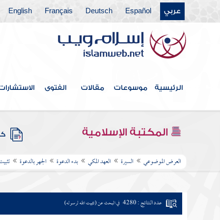
عربي
Español
Deutsch
Français
English
الرئيسية
موسوعات
مقالات
الفتوى
الاستشارات
المكتبة الإسلامية
كتب
العرض الموضوعي
السيرة
العهد المكي
بدء الدعوة
الجهر بالدعوة
تثبيت
عدد النتائج : 4280
في البحث عن (تثبيت الله لرسوله)