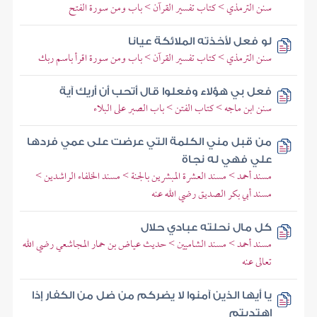
سنن الترمذي > كتاب تفسير القرآن > باب ومن سورة الفتح
لو فعل لأخذته الملائكة عيانا
سنن الترمذي > كتاب تفسير القرآن > باب ومن سورة اقرأ باسم ربك
فعل بي هؤلاء وفعلوا قال أتحب أن أريك آية
سنن ابن ماجه > كتاب الفتن > باب الصبر على البلاء
من قبل مني الكلمة التي عرضت على عمي فردها
علي فهي له نجاة
مسند أحمد > مسند العشرة المبشرين بالجنة > مسند الخلفاء الراشدين >
مسند أبي بكر الصديق رضي الله عنه
كل مال نحلته عبادي حلال
مسند أحمد > مسند الشاميين > حديث عياض بن حمار المجاشعي رضي الله
تعالى عنه
يا أيها الذين آمنوا لا يضركم من ضل من الكفار إذا
اهتديتم