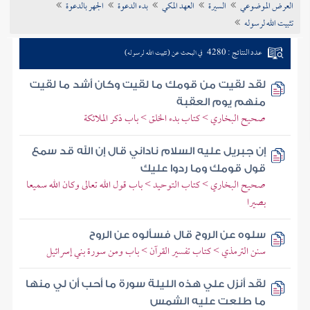
العرض الموضوعي
السيرة
العهد المكي
بدء الدعوة
الجهر بالدعوة
تراجم الأعلام
تثبيت الله لرسوله
عدد النتائج : 4280
في البحث عن (تثبيت الله لرسوله)
لقد لقيت من قومك ما لقيت وكان أشد ما لقيت
منهم يوم العقبة
صحيح البخاري > كتاب بدء الخلق > باب ذكر الملائكة
إن جبريل عليه السلام ناداني قال إن الله قد سمع
قول قومك وما ردوا عليك
صحيح البخاري > كتاب التوحيد > باب قول الله تعالى وكان الله سميعا
بصيرا
سلوه عن الروح قال فسألوه عن الروح
سنن الترمذي > كتاب تفسير القرآن > باب ومن سورة بني إسرائيل
لقد أنزل علي هذه الليلة سورة ما أحب أن لي منها
ما طلعت عليه الشمس