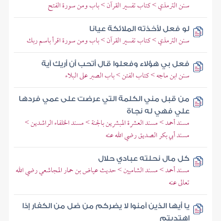
سنن الترمذي > كتاب تفسير القرآن > باب ومن سورة الفتح
لو فعل لأخذته الملائكة عيانا
سنن الترمذي > كتاب تفسير القرآن > باب ومن سورة اقرأ باسم ربك
فعل بي هؤلاء وفعلوا قال أتحب أن أريك آية
سنن ابن ماجه > كتاب الفتن > باب الصبر على البلاء
من قبل مني الكلمة التي عرضت على عمي فردها
علي فهي له نجاة
مسند أحمد > مسند العشرة المبشرين بالجنة > مسند الخلفاء الراشدين >
مسند أبي بكر الصديق رضي الله عنه
كل مال نحلته عبادي حلال
مسند أحمد > مسند الشاميين > حديث عياض بن حمار المجاشعي رضي الله
تعالى عنه
يا أيها الذين آمنوا لا يضركم من ضل من الكفار إذا
اهتديتم