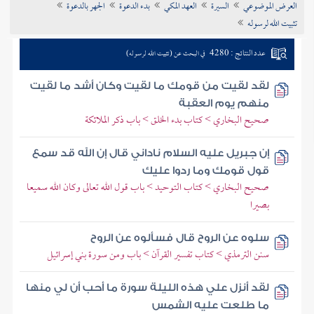
العرض الموضوعي
السيرة
العهد المكي
بدء الدعوة
الجهر بالدعوة
تراجم الأعلام
تثبيت الله لرسوله
عدد النتائج : 4280
في البحث عن (تثبيت الله لرسوله)
لقد لقيت من قومك ما لقيت وكان أشد ما لقيت
منهم يوم العقبة
صحيح البخاري > كتاب بدء الخلق > باب ذكر الملائكة
إن جبريل عليه السلام ناداني قال إن الله قد سمع
قول قومك وما ردوا عليك
صحيح البخاري > كتاب التوحيد > باب قول الله تعالى وكان الله سميعا
بصيرا
سلوه عن الروح قال فسألوه عن الروح
سنن الترمذي > كتاب تفسير القرآن > باب ومن سورة بني إسرائيل
لقد أنزل علي هذه الليلة سورة ما أحب أن لي منها
ما طلعت عليه الشمس