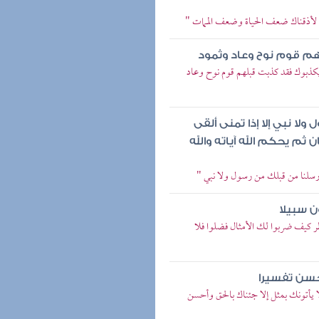
ذا لأذقناك ضعف الحياة وضعف الممات "
هم قوم نوح وعاد وثمود
 يكذبوك فقد كذبت قبلهم قوم نوح وعاد
لا نبي إلا إذا تمنى ألقى
ثم يحكم الله آياته والله
أرسلنا من قبلك من رسول ولا نبي "
ن سبيلا
نظر كيف ضربوا لك الأمثال فضلوا فلا
أحسن تفسيرا
ا يأتونك بمثل إلا جئناك بالحق وأحسن