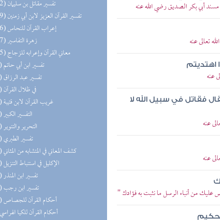
(152) تفسير مقاتل بن سليمان
 مسند أبي بكر الصديق رضي الله عنه
(149) تفسير القرآن العزيز لابن أبي زمنين
(146) إعراب القرآن للنحاس
(127) زهرة التفاسير
ه تعالى عنه
(125) معاني القرآن وإعرابه للزجاج
(99) تفسير ابن أبي حاتم
ا اهتديتم
ى عنه
(64) تفسير عبد الرزاق
(62) في ظلال القرآن
ل فقاتل في سبيل الله لا
(56) غريب القرآن لابن قتيبة
(55) التفسير الكبير
لى عنه
(45) التحرير والتنوير
(25) تفسير الطبري
(20) كشف المعاني في المتشابه من المثاني
لى عنه
(19) الإكليل في استنباط التنزيل
(14) تفسير ابن المنذر
ك
(11) تفسير ابن رجب
ص عليك من أنباء الرسل ما نثبت به فؤادك "
(10) أحكام القرآن للجصاص
(8) أحكام القرآن للكيا الهراسي
الحكيم