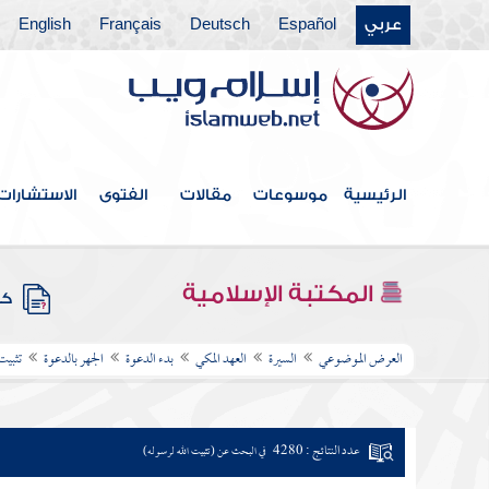
عربي
Español
Deutsch
Français
English
الرئيسية
موسوعات
مقالات
الفتوى
الاستشارات
المكتبة الإسلامية
كتب
العرض الموضوعي
السيرة
العهد المكي
بدء الدعوة
الجهر بالدعوة
تثبيت
عدد النتائج : 4280
في البحث عن (تثبيت الله لرسوله)