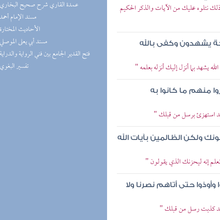
(7) عمدة القاري شرح صحيح البخاري
 ذلك نتلوه عليك من الآيات والذكر الحكيم
(5) مسند الإمام أحمد
(5) الأحاديث المختارة
(5) مسند أبي يعلى الموصلي
ائكة يشهدون وكفى بالله
(5) فتح القدير الجامع بين فني الرواية والدراية
(4) تفسير البغوي
له يشهد بما أنزل إليك أنزله بعلمه "
 منهم ما كانوا به
لقد استهزئ برسل من قبلك "
نك ولكن الظالمين بآيات الله
 نعلم إنه ليحزنك الذي يقولون "
وذوا حتى أتاهم نصرنا ولا
ولقد كذبت رسل من قبلك "