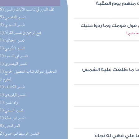
 منهم يوم العقبة
(196) نظم الدرر في تناسب الآيات والسور
(195) تفسير القاسمي
(193) تفسير السعدي
ع قول قومك وما ردوا عليك
ا بصيرا
(191) فتح الرحمن في تفسير القرآن
(191) تفسير الجلالين
(191) تفسير الألوسي
(191) تفسير أبي السعود
(191) تفسير البيضاوي
نها ما طلعت عليه الشمس
(191) التحصيل لفو
لعلوم ال
(191) تفسير الكشاف
(191) تفسير الماوردي
(191) زاد المسير
(191) تفسير النسفي
(191) تفسير ابن عطية
(158) الدر المنثور
(152) التفسير الوسيط للواحدي
 علي فهي له نجاة