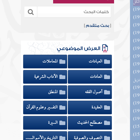
الكل
[
بحث متقدم
]
العرض الموضوعي
العبادات
المعاملات
ائد كتاب التفصيل الجامع
العادات
الآداب الشرعية
تنزيل
أصول الفقه
المنطق
العقيدة
التفسير وعلوم القرآن
مصطلح الحديث
السيرة
التصوف والصوفية
التاريخ والأمم السابقة