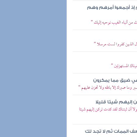
 إذ أجمعوا أمرهم وهم
 من أنباء الغيب نوحيه إليك "
ول الذين كفروا لست مرسلا "
يناك المستهزئين "
ك في ضيق مما يمكرون
ر وما صبرك إلا بالله ولا تحزن عليهم "
ن إليهم شيئا قليلا
ولا أن ثبتناك لقد كدت تركن إليهم شيئا
عف الممات ثم لا تجد لك