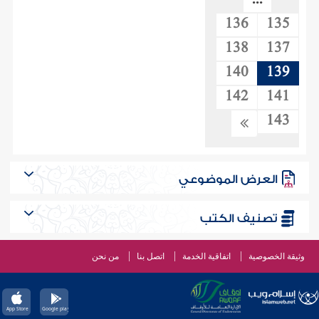
...
136
135
138
137
140
139
142
141
143
العرض الموضوعي
تصنيف الكتب
وثيقة الخصوصية
اتفاقية الخدمة
اتصل بنا
من نحن