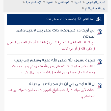
العرض الموضوعي
السيرة
العهد المدني
الهجرة
الإعداد للهجرة
تراجم الأعلام
رؤية الهجرة في المنام
عدد النتائج : 63
في البحث عن (رؤية الهجرة في المنام)
إني أريت دار هجرتكم ذات نخل بين لابتين وهما
الحرتان
سير السلف الصالحين > العشرة المبشرون بالجنة > أبو بكر الصديق > فصل
في ذكر وفاته في أي يوم كانت
هجرة رسول الله صلى الله عليه وسلم إلى يثرب
الثقات لابن حبان > ذكر المصطفى صلى الله عليه وسلم ومولده ومبعثه
وهجرته > ذكر هجرة رسول الله صلى الله عليه وسلم إلى يثرب
إن الله أوحى إلي أن دار هجرتك بالمدينة
الثقات لابن حبان > أول كتاب أتباع التابعين > باب الغين > غيلان بن عبد
الله العامري