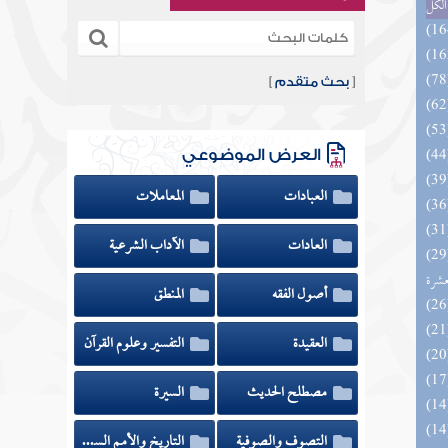
الكل
[
بحث متقدم
]
العرض الموضوعي
العبادات
المعاملات
العادات
الآداب الشرعية
المهرة بالفوائد المبتكرة من أطراف
عشرة
أصول الفقه
المنطق
العقيدة
التفسير وعلوم القرآن
مصطلح الحديث
السيرة
التصوف والصوفية
التاريخ والأمم السابقة