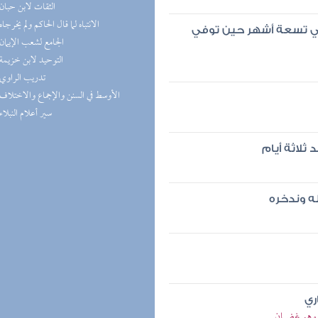
(4) الثقات لابن حبان
(4) الانتباه لما قال الحاكم ولم يخرجاه
في تسعة أشهر حين توفي
(3) الجامع لشعب الإيمان
(3) التوحيد لابن خزيمة
(3) تدريب الراوي
(3) الأوسط في السنن والإجماع والاختلاف
(3) سير أعلام النبلاء
ثلاثة أيام
له وندخره
ري
 وهو غضبان