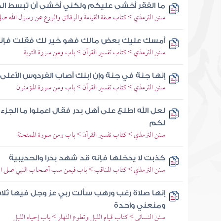
ما الفقر أخشى عليكم ولكني أخشى أن تبسط الد
سنن الترمذي > كتاب صفة القيامة والرقائق والورع عن رسول الله صلى
أمسك عليك بعض مالك فهو خير لك فقلت فإن
سنن الترمذي > كتاب تفسير القرآن > باب ومن سورة التوبة
إنها جنة في جنة وإن ابنك أصاب الفردوس الأعلى
سنن الترمذي > كتاب تفسير القرآن > باب ومن سورة المؤمنون
لعل الله اطلع على أهل بدر فقال اعملوا ما ال
لكم
سنن الترمذي > كتاب تفسير القرآن > باب ومن سورة الممتحنة
كذبت لا يدخلها فإنه قد شهد بدرا والحديبية
سنن الترمذي > كتاب المناقب > باب فيمن سب أصحاب النبي صلى الل
إنها صلاة رغب ورهب سألت ربي عز وجل فيها ثلا
ومنعني واحدة
سنن النسائي > كتاب قيام الليل وتطوع النهار > باب إحياء الليل