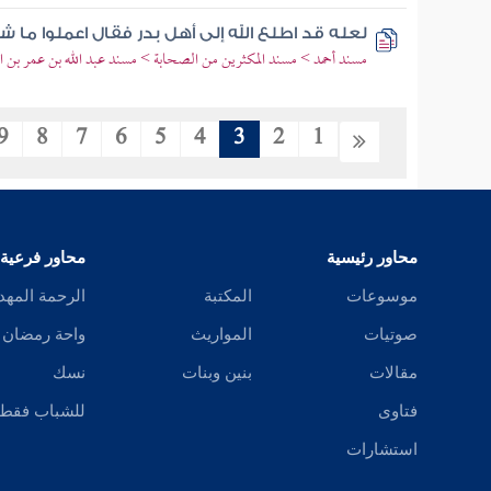
لعله قد اطلع الله إلى أهل بدر فقال اعملوا ما ش
مسند أحمد > مسند المكثرين من الصحابة > مسند عبد الله بن عمر بن ال
9
8
7
6
5
4
3
2
1
محاور رئيسية
محاور فرعية
موسوعات
المكتبة
الرحمة المهد
صوتيات
المواريث
واحة رمضان
مقالات
بنين وبنات
نسك
فتاوى
للشباب فقط
استشارات