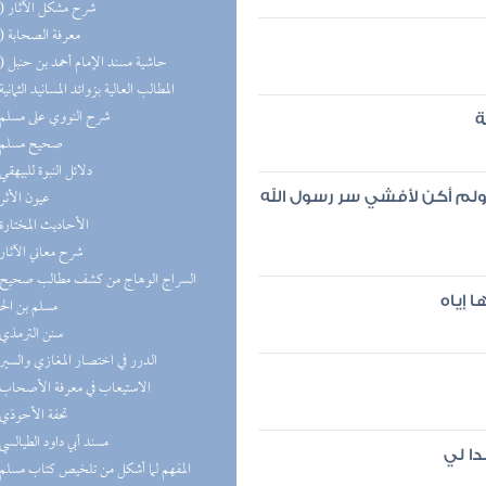
(14) شرح مشكل الآثار
(13) معرفة الصحابة
(12) حاشية مسند الإمام أحمد بن حنبل
(8) المطالب العالية بزوائد المسانيد الثمانية
(7) شرح النووي على مسلم
ة
(7) صحيح مسلم
(6) دلائل النبوة للبيهقي
(6) عيون الأثر
لم أكن لأفشي سر رسول الله
(6) الأحاديث المختارة
(6) شرح معاني الآثار
 إياه
مسلم بن ال
(5) سنن الترمذي
(5) الدرر في اختصار المغازي والسير
(5) الاستيعاب في معرفة الأصحاب
(5) تحفة الأحوذي
(4) مسند أبي داود الطيالسي
ا لي
(4) المفهم لما أشكل من تلخيص كتاب مسلم