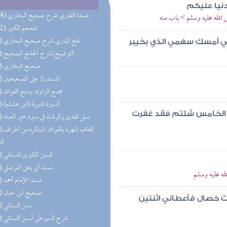
نيا عليكم
(164) عمدة القاري شرح صحيح البخاري
 الله عليه وسلم > باب منه
(162) المعجم الكبير
(78) فتح الباري شرح صحيح البخاري
ي أمسك سهمي الذي بخيبر
(62) التوضيح لشرح الجامع الصحيح
(53) صحيح البخاري
(44) المستدرك على الصحيحين
(39) مجمع الزاوئد ومنبع الفوائد
(36) السيرة النبوية (ابن هشام)
جزء الخامس شئتم فقد غفرت
(31) سبل الهدى والرشاد في سيرة خير العباد
(29) إتحاف 
ال
(26) السنن الكبرى للنسائي
(21) مسند أبي يعلى الموصلي
ه عليه وسلم
(20) مسند الإمام أحمد
(17) صحيح ابن حبان
ث خصال فأعطاني اثنتين
(14) سنن النسائي
(14) شرح السيوطي لسنن النسائي