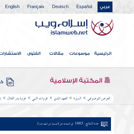
عربي
Español
Deutsch
Français
English
الرئيسية
موسوعات
مقالات
الفتوى
الاستشارات
المكتبة الإسلامية
كتب
العرض الموضوعي
السيرة
العهد المدني
غزوات النبي
غزوة بدر القتال
ت
عدد النتائج : 1003
في البحث عن (تسمية من شهد بدرا)