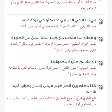
مسند أحمد > أول مسند البصريين > حديث عبد الله بن مغفل المزني رضي
الله تعالى عنه
إني رأيته في النار في عباءة أو في بردة غلها
سنن الدارمي > كتاب السير > باب ما جاء في الغلول من الشدة
و فدك إنما فتحت مع خيبر سنة سبع من الهجرة
تفسير القرآن العظيم > تفسير سورة الإسراء > تفسير قوله تعالى " وآت ذا
القربى حقه والمسكين وابن السبيل "
( ومغانم كثيرة يأخذونها
تفسير البغوي > سورة الفتح > تفسير قوله تعالى " ومغانم كثيرة يأخذونها
وكان الله عزيزا حكيما "
كنا محاصرين قصر خيبر فرمى إنسان بجراب فيه
شحم
فتح الباري شرح صحيح البخاري > كتاب فرض الخمس > باب ما يصيب
من الطعام في أرض الحرب