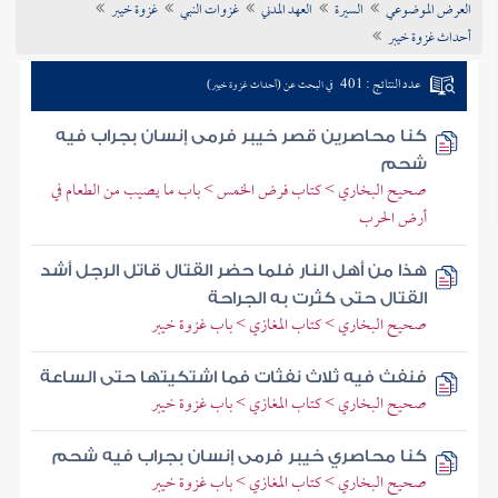
العرض الموضوعي
السيرة
العهد المدني
غزوات النبي
غزوة خيبر
تراجم الأعلام
أحداث غزوة خيبر
عدد النتائج : 401
في البحث عن (أحداث غزوة خيبر)
كنا محاصرين قصر خيبر فرمى إنسان بجراب فيه
شحم
صحيح البخاري > كتاب فرض الخمس > باب ما يصيب من الطعام في
أرض الحرب
هذا من أهل النار فلما حضر القتال قاتل الرجل أشد
القتال حتى كثرت به الجراحة
صحيح البخاري > كتاب المغازي > باب غزوة خيبر
فنفث فيه ثلاث نفثات فما اشتكيتها حتى الساعة
صحيح البخاري > كتاب المغازي > باب غزوة خيبر
كنا محاصري خيبر فرمى إنسان بجراب فيه شحم
صحيح البخاري > كتاب المغازي > باب غزوة خيبر