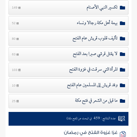
تكسير النبي الأصنام
149
بيعة أهل مكة رجالا ونساء
52
تأليف قلوب قريش عام الفتح
80
لا يقتل قرشي صبرا بعد الفتح
63
المرأة التي سرقت في غزوة الفتح
103
وفد قريش إلى المسلمين عام الفتح
10
ما قيل من الشعر في فتح مكة
25
عدد النتائج : 459
في البحث عن (فتح مكة)
غزا غزوة الفتح في رمضان