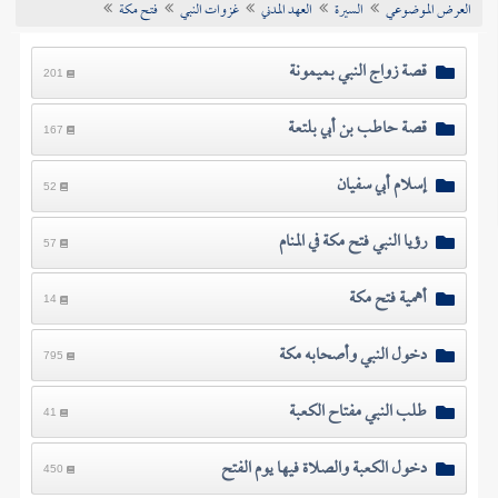
العرض الموضوعي
السيرة
العهد المدني
غزوات النبي
فتح مكة
تراجم الأعلام
قصة زواج النبي بميمونة
201
قصة حاطب بن أبي بلتعة
167
إسلام أبي سفيان
52
رؤيا النبي فتح مكة في المنام
57
أهمية فتح مكة
14
دخول النبي وأصحابه مكة
795
طلب النبي مفتاح الكعبة
41
دخول الكعبة والصلاة فيها يوم الفتح
450