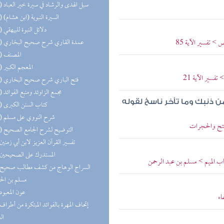
(38) سبل الهدى والرشاد في سيرة خير العباد
(29) السيرة النبوية (ابن هشام)
(28) دلائل النبوة للبيهقي
> تفسير الآية 85
(28) عمدة القاري شرح صحيح البخاري
(24) المصنف
(19) المعجم الكبير
فسير الآية 21
(14) فتح الباري شرح صحيح البخاري
(13) مجمع الزاوئد ومنبع الفوائد
من ذنبك وما تأخر ناسخ لقوله
(12) كتاب السنن الكبرى
(10) شرح النووي على مسلم
فتح والحجرات
(10) التوضيح لشرح الجامع الصحيح
(8) تفسير القرآن العزيز لابن أبي زمنين
(8) المستدرك على الصحيحين
ب الميم > مسلم بن عبد الرحمن
مسلم بن ال
(5) عون المعبود
اء
ال