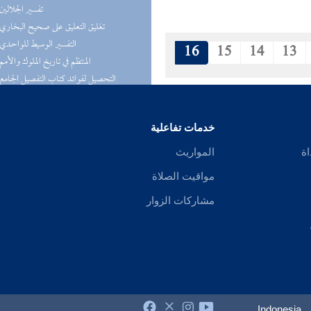
(3) تفسير الجلالين
(3) تغليق التعليق على صحيح البخاري
(3) التفسير الوسيط للواحدي
16
15
14
13
(3) المنتظم في تاريخ الملوك والأمم
لعلوم ال
(3) تفسير الماوردي
خدمات تفاعلية
اة
المواريث
مواقيت الصلاة
مشاركات الزوار
Indonesia