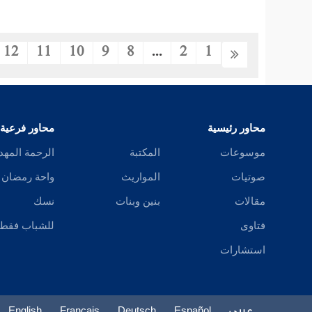
12
11
10
9
8
...
2
1
محاور رئيسية
محاور فرعية
موسوعات
المكتبة
الرحمة المهد
صوتيات
المواريث
واحة رمضان
مقالات
بنين وبنات
نسك
فتاوى
للشباب فقط
استشارات
عربي
Español
Deutsch
Français
English