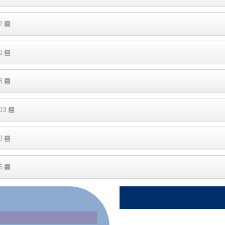
52
80
63
103
10
25