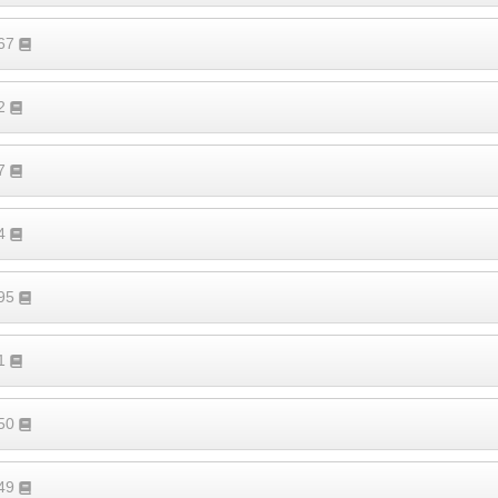
167
52
57
14
795
41
450
149