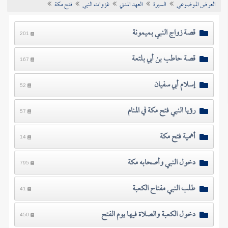
العرض الموضوعي
السيرة
العهد المدني
غزوات النبي
فتح مكة
تراجم الأعلام
قصة زواج النبي بميمونة
201
قصة حاطب بن أبي بلتعة
167
إسلام أبي سفيان
52
رؤيا النبي فتح مكة في المنام
57
أهمية فتح مكة
14
دخول النبي وأصحابه مكة
795
طلب النبي مفتاح الكعبة
41
دخول الكعبة والصلاة فيها يوم الفتح
450